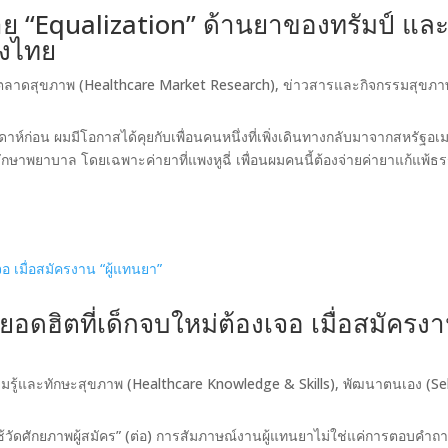
บาย “Equalization” ด้านยาของทรัมป์ แล
ึงไทย
ยตลาดสุขภาพ (Healthcare Market Research)
,
ข่าวสารและกิจกรรมสุขภา
ปดาห์ก่อน ผมมีโอกาสได้คุยกับเพื่อนคนหนึ่งที่เพิ่งเดินทางกลับมาจากสหรัฐอเ
ารักษาพยาบาล โดยเฉพาะค่ายาที่แพงหูฉี่ เพื่อนผมคนนี้ต้องจ่ายค่ายาแก้แพ้ธ
ฮิตที่เด็กจบใหม่ต้องเจอ เมื่อสมัครง
มรู้และทักษะสุขภาพ (Healthcare Knowledge & Skills)
,
พัฒนาตนเอง (Se
้วัดศักยภาพผู้สมัคร” (ต่อ) การสัมภาษณ์งานผู้แทนยาไม่ใช่แค่การตอบคำถ