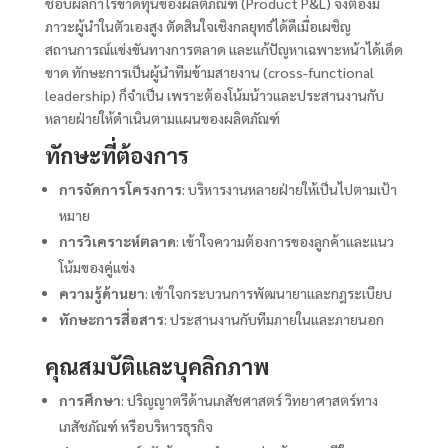
ชอบผลกำไรขาดทุนของผลิตภัณฑ์ (Product P&L) จึงต้องมี
ภาวะผู้นำในตัวเองสูง ตัดสินใจเชิงกลยุทธ์ได้ดีเมื่อเผชิญ
สถานการณ์แข่งขันทางการตลาด และแก้ปัญหาเฉพาะหน้าได้เด็ด
ขาด ทักษะการเป็นผู้นำทีมข้ามสายงาน (cross-functional
leadership) ก็จำเป็น เพราะต้องโน้มน้าวและประสานงานกับ
หลายฝ่ายให้ดำเนินตามแผนของผลิตภัณฑ์
ทักษะที่ต้องการ
การจัดการโครงการ
: บริหารงานหลายฝ่ายให้เป็นไปตามเป้า
หมาย
การวิเคราะห์ตลาด
: เข้าใจความต้องการของลูกค้าและแนว
โน้มของคู่แข่ง
ความรู้ด้านยา
: เข้าใจกระบวนการพัฒนายาและกฎระเบียบ
ทักษะการสื่อสาร
: ประสานงานกับทีมภายในและภายนอก
คุณสมบัติและบุคลิกภาพ
การศึกษา
: ปริญญาตรีด้านเภสัชศาสตร์ วิทยาศาสตร์ทาง
เภสัชภัณฑ์ หรือบริหารธุรกิจ