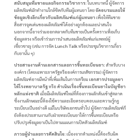
สนับสนุนทีมขายและกิจกรรมวิชาการ:
ในบทบาทนี้ ผู้จัดการ
ผลิตภัณฑ์มักทำงานใกล้ชิดกับทีมผู้แทนยา โดย
จัดอบรมและให้
ข้อมูลเชิงลึกเกี่ยวกับผลิตภัณฑ์แก่ผู้แทนยา
เพื่อให้ทีมขาย
สื่อสารจุดเด่นของผลิตภัณฑ์ได้อย่างถูกต้องและน่าสนใจ​
นอกจากนี้อาจร่วมออกตลาดกับทีมขายเป็นครั้งคราวเพื่อเก็บ
ข้อมูลตรง หรือเข้าร่วมการนำเสนอผลิตภัณฑ์แก่แพทย์ผู้
เชี่ยวชาญ (เช่น การจัด
Lunch Talk
หรือประชุมวิชาการเกี่ยว
กับยานั้น ๆ)
ประสานงานด้านเอกสารและการขึ้นทะเบียนยา:
สำหรับบาง
องค์กร (โดยเฉพาะภาครัฐหรือองค์การเภสัชกรรม) ผู้จัดการ
ผลิตภัณฑ์อาจมีหน้าที่เพิ่มเติมในการเตรียม
เอกสารประมูลยา
ให้โรงพยาบาลรัฐ
หรือ
ดำเนินเรื่องขึ้นทะเบียนยาในบัญชียา
หลักแห่งชาติ
เมื่อมีผลิตภัณฑ์ใหม่ที่ต้องการผลักดันเข้าสู่ตลาด​
ซึ่งงานลักษณะนี้ต้องใช้ความละเอียดรอบคอบและความรู้กฎ
ระเบียบเป็นอย่างดี แม้ในบริษัทเอกชนทั่วไป ผู้จัดการผลิตภัณฑ์ก็
ยังต้องประสานงานกับฝ่ายทะเบียนยาให้การขึ้นทะเบียนหรือ
ปรับปรุงข้อมูลยาเป็นไปตามแผนการเปิดตัวผลิตภัณฑ์
ภาวะผู้นำและการตัดสินใจ:
เนื่องจากตำแหน่งนี้ต้องรับผิด