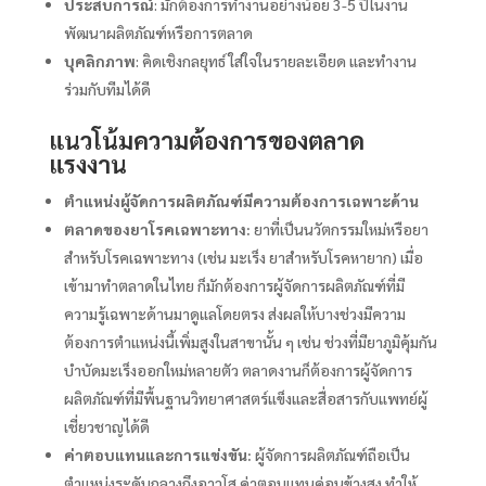
ประสบการณ์
: มักต้องการทำงานอย่างน้อย 3-5 ปีในงาน
พัฒนาผลิตภัณฑ์หรือการตลาด
บุคลิกภาพ
: คิดเชิงกลยุทธ์ ใส่ใจในรายละเอียด และทำงาน
ร่วมกับทีมได้ดี
แนวโน้มความต้องการของตลาด
แรงงาน
ตำแหน่งผู้จัดการผลิตภัณฑ์มีความต้องการเฉพาะด้าน
ตลาดของยาโรคเฉพาะทาง:
ยาที่เป็นนวัตกรรมใหม่หรือยา
สำหรับโรคเฉพาะทาง (เช่น มะเร็ง ยาสำหรับโรคหายาก) เมื่อ
เข้ามาทำตลาดในไทย ก็มักต้องการผู้จัดการผลิตภัณฑ์ที่มี
ความรู้เฉพาะด้านมาดูแลโดยตรง ส่งผลให้บางช่วงมีความ
ต้องการตำแหน่งนี้เพิ่มสูงในสาขานั้น ๆ เช่น ช่วงที่มียาภูมิคุ้มกัน
บำบัดมะเร็งออกใหม่หลายตัว ตลาดงานก็ต้องการผู้จัดการ
ผลิตภัณฑ์ที่มีพื้นฐานวิทยาศาสตร์แข็งและสื่อสารกับแพทย์ผู้
เชี่ยวชาญได้ดี
ค่าตอบแทนและการแข่งขัน:
ผู้จัดการผลิตภัณฑ์ถือเป็น
ตำแหน่งระดับกลางถึงอาวุโส ค่าตอบแทนค่อนข้างสูง ทำให้