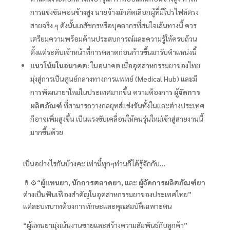
การแข่งขันค่อนข้างสูง นายจ้างมักคัดเลือกผู้ที่มีโปรไฟล์ตรง
สายจริง ๆ ดังนั้นเภสัชกรหรือบุคลากรที่สนใจเส้นทางนี้ ควร
เตรียมความพร้อมด้านประสบการณ์และความรู้ให้ครบถ้วน
ตั้งแต่ระดับเจ้าหน้าที่การตลาดก่อนก้าวขึ้นมารับตำแหน่งนี้
แนวโน้มในอนาคต:
ในอนาคต เมื่ออุตสาหกรรมยาของไทย
มุ่งสู่การเป็นศูนย์กลางทางการแพทย์ (Medical Hub) และมี
การพัฒนายาใหม่ในประเทศมากขึ้น ความต้องการ
ผู้จัดการ
ผลิตภัณฑ์
ที่สามารถวางกลยุทธ์แข่งขันทั้งในและต่างประเทศ
ก็อาจเพิ่มสูงขึ้น เป็นแรงขับเคลื่อนให้คนรุ่นใหม่เข้าสู่สายงานนี้
มากขึ้นด้วย
เป็นอย่างไรกันบ้างคะ เท่านี้ทุกๆท่านก็ได้รู้จักกับ…
💊⚙️“
ผู้แทนยา
,
นักการตลาดยา
, และ
ผู้จัดการผลิตภัณฑ์ยา
ต่างเป็นฟันเฟืองสำคัญในอุตสาหกรรมยาของประเทศไทย”
แต่ละบทบาทต้องการทักษะและคุณสมบัติเฉพาะตน
“ผู้แทนยามุ่งเน้นงานขายและสร้างความสัมพันธ์กับลูกค้า”