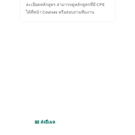
ละเอียดหลักสูตร สามารถดูหลักสูตรที่มี CPE
ได้ที่หน้า Courses หรือสอบถามทีมงาน
ยังไม่แน่ใจว่าต้องการบริการ
ใด?
ไม่เป็นไรครับ — ส่งข้อความมาเล่าให้ฟัง แล้วทีม
งานจะช่วยออกแบบโซลูชันที่เหมาะสมที่สุดให้
📧 ส่งอีเมล
📱 โทรหาเรา