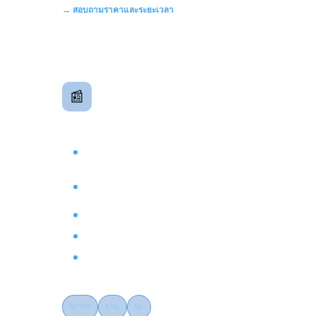
→ สอบถามราคาและระยะเวลา
Publication & Scientific
📰
Communication
บทความวิชาการและสื่อสารวิทยาศาสตร์
Journal Article Writing & Manuscript
Preparation
Systematic Review & Meta-Analysis
Support
Scientific Slide Deck สำหรับ KOL / CME
Scientific Poster & Abstract Submission
Response to Reviewer Comments
นักวิจัย
KOL
รพ.