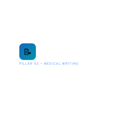
📝
PILLAR 02 — MEDICAL WRITING
Medical Writing &
Regulatory Affairs
งานเขียนทางการแพทย์ที่ได้มาตรฐานสากล ICH,
GCP และ อย. ครอบคลุมทั้ง Regulatory
Submission, Publication และ Scientific
Communication โดยเภสัชกรที่มีประสบการณ์