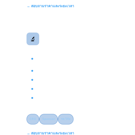
→ สอบถามราคาและระยะเวลา
Clinical Documents
🔬
เอกสารทางคลินิกและงานวิจัย
Clinical Study Report (CSR) มาตรฐาน ICH
E3
Executive Summary & Clinical Overview
Investigator's Brochure (IB)
Informed Consent Form (ICF) ภาษาไทย
Synopsis & Protocol Writing
CRO
Sponsor
รพ.วิจัย
→ สอบถามราคาและระยะเวลา