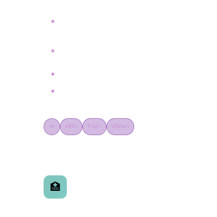
Bot Development สำหรับ Dispensing,
Inventory, Report
UiPath / Power Automate
Implementation
Staff Training & Change Management
Post-Implementation Support
รพ.
คลินิก
ร้านยา
บริษัทยา
Telepharmacy Consulting
🏥
Telehealth Advisory & GPP
ที่ปรึกษาด้าน Telepharmacy Platform ที่