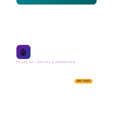
🤖
PILLAR 04 — DIGITAL & INNOVATION
Digital Transformation
& AI Innovation
HOT 2025
ขับเคลื่อนระบบสุขภาพด้วย RPA, AI และ Digital
Technology จากทีมที่วิจัยและปฏิบัติจริง ไม่ใช่แค่
ที่ปรึกษาทั่วไป — เราคือผู้นำด้าน Pharmacy