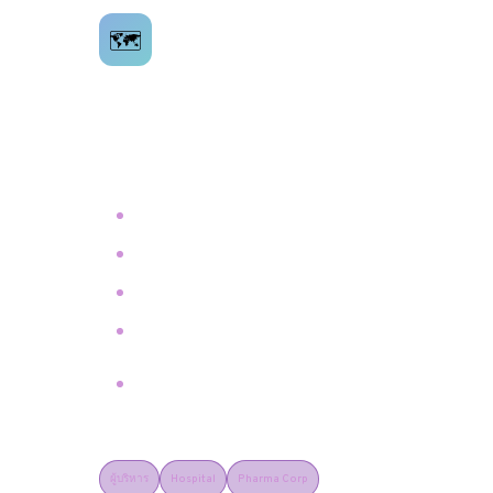
Digital Transformation
🗺️
Roadmap
Strategy & Advisory
ออกแบบ Digital Strategy และ Roadmap ระยะ
3-5 ปี สำหรับองค์กรด้านสุขภาพที่ต้องการเปลี่ยน
ผ่านสู่ยุค Digital อย่างยั่งยืนและวัดผลได้
Digital Maturity Assessment
Technology Stack Selection
Change Management Plan
KPI Framework & OKR Design
Executive Workshop & Stakeholder
Buy-in
ผู้บริหาร
Hospital
Pharma Corp