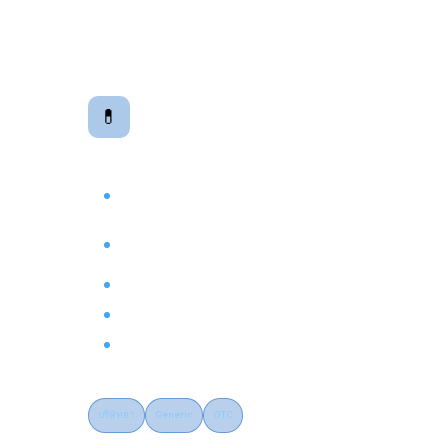
Product Information
💊
Documents
เอกสารข้อมูลผลิตภัณฑ์
SPC (Summary of Product
Characteristics)
PIL (Patient Information Leaflet) ไทย-
อังกฤษ
Package Insert & Labelling Artwork
Product Monograph & Scientific Dossier
SmPC Translation & Local Adaptation
บริษัทยา
Generic
OTC