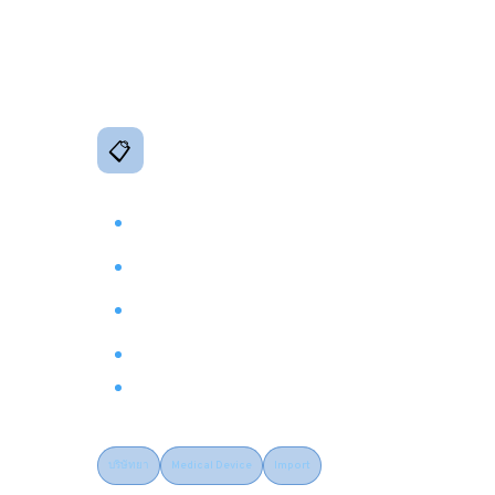
ด้าน RA โดยตรง
Regulatory Documents
📋
เอกสารขึ้นทะเบียนยาและ Medical Device
Common Technical Document (CTD)
ภาษาไทย-อังกฤษ
เอกสารขึ้นทะเบียน สรอ. / อย. ครบชุด
Module 2: Quality, Safety, Efficacy
Summaries
Variation & Renewal Documents
Post-Marketing Surveillance Report
บริษัทยา
Medical Device
Import