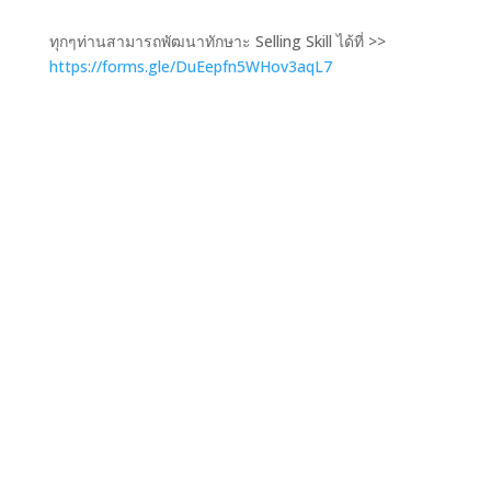
ทุกๆท่านสามารถพัฒนาทักษาะ Selling Skill ได้ที่ >>
https://forms.gle/DuEepfn5WHov3aqL7
Ready to Connect
Innovation and
Healthcare?
พร้อมที่จะเชื่อมโยงนวัตกรรมของคุณกับ
การเข้าถึงสุขภาพที่ดีหรือยังครับ?
ติดต่อเราวันนี้เพื่อปรึกษาว่าเราจะช่วยให้
ธุรกิจผลิตภัณฑ์สุขภาพของคุณเติบโตได้
อย่างไร
คุยกับทีมงาน