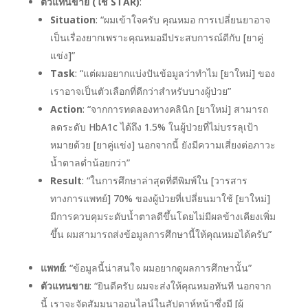
ตัวแทนขาย (ใช้ STAR)
:
Situation
: “ผมเข้าใจครับ คุณหมอ การเปลี่ยนยาอาจ
เป็นเรื่องยากเพราะคุณหมอมีประสบการณ์ดีกับ [ยาคู่
แข่ง]”
Task
: “แต่ผมอยากแบ่งปันข้อมูลว่าทำไม [ยาใหม่] ของ
เราอาจเป็นตัวเลือกที่ดีกว่าสำหรับบางผู้ป่วย”
Action
: “จากการทดลองทางคลินิก [ยาใหม่] สามารถ
ลดระดับ HbA1c ได้ถึง 1.5% ในผู้ป่วยที่ไม่บรรลุเป้า
หมายด้วย [ยาคู่แข่ง] นอกจากนี้ ยังมีความเสี่ยงต่อภาวะ
น้ำตาลต่ำน้อยกว่า”
Result
: “ในการศึกษาล่าสุดที่ตีพิมพ์ใน [วารสาร
ทางการแพทย์] 70% ของผู้ป่วยที่เปลี่ยนมาใช้ [ยาใหม่]
มีการควบคุมระดับน้ำตาลดีขึ้นโดยไม่มีผลข้างเคียงเพิ่ม
ขึ้น ผมสามารถส่งข้อมูลการศึกษานี้ให้คุณหมอได้ครับ”
แพทย์
: “ข้อมูลนี้น่าสนใจ ผมอยากดูผลการศึกษานั้น”
ตัวแทนขาย
: “ยินดีครับ ผมจะส่งให้คุณหมอทันที นอกจาก
นี้ เราจะจัดสัมมนาออนไลน์ในสัปดาห์หน้าซึ่งมี [ผู้