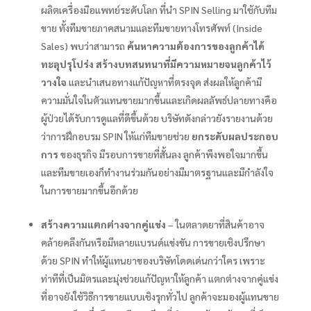
ผลิตเครื่องมือแพทย์ระดับโลก ที่นำ SPIN Selling มาใช้กับทีม
ขาย ทั้งทีมขายภาคสนามและทีมขายทางโทรศัพท์ (Inside
Sales) พบว่าสามารถ
ค้นหาความต้องการของลูกค้าได้
ทะลุปรุโปร่ง สร้างบทสนทนาที่มีความหมายจนลูกค้าไว้
วางใจ
และนำเสนอทางแก้ปัญหาที่ตรงจุด ส่งผลให้ลูกค้ามี
ความมั่นใจในตัวแทนขายมากขึ้นและเกิดผลลัพธ์ปลายทางคือ
ผู้ป่วยได้รับการดูแลที่ดีขึ้นด้วย บริษัทดังกล่าวยังรายงานด้วย
ว่าการฝึกอบรม SPIN ให้แก่ทีมขายช่วย
ยกระดับผลประกอบ
การ
ของธุรกิจ มีรอบการขายที่สั้นลง ลูกค้าพึงพอใจมากขึ้น
และทีมขายเองก็ทำงานร่วมกันอย่างมีมาตรฐานและมีกำลังใจ
ในการขายมากขึ้นอีกด้วย
สร้างความแตกต่างจากคู่แข่ง
– ในตลาดยาที่สินค้าอาจ
คล้ายคลึงกันหรือมีหลายแบรนด์แข่งขัน การขายเชิงปรึกษา
ด้วย SPIN ทำให้ผู้แทนยาของบริษัทโดดเด่นกว่าใคร เพราะ
ท่าทีที่เป็นมิตรและมุ่งช่วยแก้ปัญหาให้ลูกค้า แตกต่างจากคู่แข่ง
ที่อาจยังใช้วิธีการขายแบบเชิงรุกทั่วไป ลูกค้าจะมองผู้แทนขาย