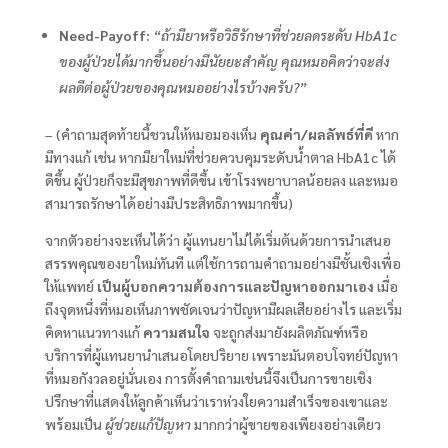
Need-Payoff:
“ถ้ามียาหรือวิธีรักษาที่ช่วยลดระดับ HbA1c
ของผู้ป่วยได้มากขึ้นอย่างมีนัยยะสำคัญ คุณหมอคิดว่าจะส่ง
ผลดีต่อผู้ป่วยของคุณหมออย่างไรบ้างครับ?”
– (คำถามสุดท้ายนี้ชวนให้หมอมองเห็น
คุณค่า/ผลลัพธ์ที่ดี
หาก
มีทางแก้ เช่น หากมียาใหม่ที่ช่วยควบคุมระดับน้ำตาล HbA1c ได้
ดีขึ้น ผู้ป่วยก็จะมีสุขภาพที่ดีขึ้น เข้าโรงพยาบาลน้อยลง และหมอ
สามารถรักษาได้อย่างมีประสิทธิภาพมากขึ้น)
จากตัวอย่างจะเห็นได้ว่า ผู้แทนยาไม่ได้เริ่มต้นด้วยการนำเสนอ
สรรพคุณของยาใหม่ทันที แต่ใช้การถามคำถามอย่างมีชั้นเชิงเพื่อ
ให้แพทย์
เป็นผู้บอกความต้องการและปัญหาออกมาเอง
เมื่อ
ถึงจุดหนึ่งที่หมอเห็นภาพชัดเจนว่าปัญหามีผลเสียอย่างไร และเริ่ม
คิดหาแนวทางแก้
ความสนใจ
จะถูกส่งมายังผลิตภัณฑ์หรือ
บริการที่ผู้แทนยานำเสนอโดยปริยาย เพราะมันตอบโจทย์ปัญหา
ที่หมอกังวลอยู่นั่นเอง การตั้งคำถามเช่นนี้จึงเป็นการขายเชิง
ปรึกษาที่แสดงให้ลูกค้าเห็นว่าเราห่วงใยความสำเร็จของเขาและ
พร้อมเป็น
ผู้ช่วยแก้ปัญหา
มากกว่าผู้ขายของเพียงอย่างเดียว