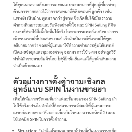
ได้พูดเผยความต้องการของตนเองออกมามากที่สุด ผู้เชี่ยวชาญ
ด้านการขายกล่าวไว้ว่าการสนทนาที่ดีคือตอนที่
ลูกค้า (เช่น
แพทย์) เป็นฝ่ายพูดมากกว่าผู้ขาย
ซึ่งเกิดขึ้นได้เมื่อเราถาม
คำถามที่เหมาะสมและรับฟังอย่างตั้งใจ และ SPIN Selling ก็คือ
กรอบที่ช่วยให้สิ่งนี้เกิดขึ้นได้จริง ในทางการแพทย์เองก็พบว่าการ
เข้าพบแพทย์ที่ประสบความสำเร็จมักเป็นกรณีที่แพทย์ได้พูด
อธิบายมากกว่า ขณะที่ผู้แทนยาใช้คำถามช่วยกระตุ้นให้แพทย์
เปิดเผยข้อมูลและมุมมองต่างๆ ออกมา การใช้ SPIN อย่างถูกวิธี
ทำให้นักขายขายสินค้าโดย
ไม่รู้สึกยัดเยียด
แต่ให้ลูกค้าเห็นความ
จำเป็นด้วยตนเอง
ตัวอย่างการตั้งคำถามเชิงกล
ยุทธ์แบบ SPIN ในงานขายยา
เพื่อให้เห็นภาพชัดเจนขึ้นว่าแต่ละขั้นตอนของ SPIN Selling นำ
ไปใช้จริงอย่างไร ต่อไปนี้คือสถานการณ์สมมติที่ผู้แทนยาพบ
แพทย์เฉพาะทาง (ตัวอย่างเกี่ยวกับโรคเบาหวานชนิดที่ 2) และ
ใช้เทคนิค SPIN ในการตั้งคำถาม:
Situation:
“ปกติแล้วคุณหมอพบผู้ป่วยที่เป็นเบาหวานชนิด