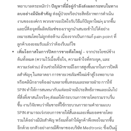
พยาบาลตระหนักว่า
ปัญหาที่มีอยู่กำลังส่งผลกระทบในทาง
ลบอย่างมีนัยสำคัญ
ต่อผู้ป่วยหรือประสิทธิภาพการดำเนิน
งานขององค์กร พวกเขาจะเปิดใจรับวิธีแก้ปัญหาใหม่ๆ มากขึ้น
และนี่คือจุดที่ผลิตภัณฑ์ของเราถูกนำเสนอเข้าไปได้อย่าง
เหมาะสมโดยไม่ถูกต่อต้าน เนื่องจากเป็นการแก้ pain point ที่
ลูกค้าเองยอมรับแล้วว่าต้องรีบแก้ไข
เพิ่มโอกาสในการปิดการขายดีลใหญ่
– จากประโยชน์ข้าง
ต้นทั้งหมด (ความไว้เนื้อเชื่อใจ, ความเข้าใจที่ตรงจุด, และ
ความเร่งด่วน) ล้วนช่วยให้นักขายมีโอกาสสูงขึ้นมากในการปิดดี
ลสำคัญๆ ในตลาดยา การขายเวชภัณฑ์ใหม่เข้าสู่โรงพยาบาล
หรือคลินิกอาจต้องผ่านหลายขั้นตอนและหลายฝ่าย การใช้
SPIN ทำให้การสนทนากับแต่ละฝ่ายมีประสิทธิภาพและเน้นไป
ที่สิ่งที่เขาสนใจจริงๆ ส่งผลให้กระบวนการขายโดยรวมราบรื่น
ขึ้น งานวิจัยพบว่าทีมขายที่ใช้กระบวนการถามคำถามแบบ
SPIN สามารถเร่งรอบการขายให้สั้นลงและเพิ่มยอดขายโดย
รวมได้อย่างมีนัยสำคัญ พร้อมทั้งทำให้ลูกค้าพึงพอใจมากขึ้น
อีกด้วย ยกตัวอย่างกรณีศึกษาของบริษัท Medtronic ซึ่งเป็นผู้