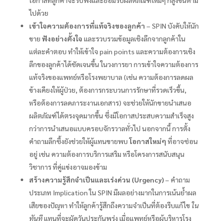
โอกาสที่ลูกค้าจะรับฟังและยอมรับผลิตภัณฑ์ใหม่ๆ ก็สูงขึ้นตาม
ไปด้วย
เข้าใจความต้องการที่แท้จริงของลูกค้า
– SPIN บังคับให้นัก
ขาย
ฟังอย่างตั้งใจ
และรวบรวมข้อมูลเชิงลึกจากลูกค้าใน
แต่ละคำตอบ ทำให้เข้าใจ pain points และความต้องการเชิง
ลึกของลูกค้าได้ชัดเจนขึ้น ในวงการยา การเข้าใจความต้องการ
แท้จริงของแพทย์หรือโรงพยาบาล (เช่น ความต้องการลดผล
ข้างเคียงให้ผู้ป่วย, ต้องการกระบวนการรักษาที่รวดเร็วขึ้น,
หรือต้องการลดภาระงานเอกสาร) จะช่วยให้นักขายนำเสนอ
ผลิตภัณฑ์ได้ตรงจุดมากขึ้น ซึ่งมีโอกาสประสบความสำเร็จสูง
กว่าการนำเสนอแบบครอบจักรวาลทั่วไป นอกจากนี้ การตั้ง
คำถามลึกซึ้งยังช่วยให้ผู้แทนขายพบ
โอกาสใหม่ๆ
ที่อาจซ่อน
อยู่ เช่น ความต้องการบริการเสริม หรือโครงการสนับสนุน
วิชาการ ที่คู่แข่งอาจมองข้าม
สร้างความรู้สึกจำเป็นและเร่งด่วน (Urgency)
– คำถาม
ประเภท Implication ใน SPIN มีผลอย่างมากในการเน้นย้ำผล
เสียของปัญหา ทำให้ลูกค้ารู้สึกถึงความจำเป็นที่ต้องรีบแก้ไข
ใน
ทันที
แทนที่จะผัดวันประกันพรุ่ง เมื่อแพทย์หรือผู้บริหารโรง