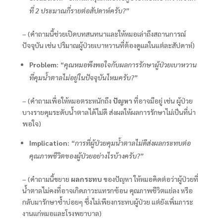
ที่ 2 ประมาณกี่รายต่อสัปดาห์ครับ?”
– (คำถามนี้ช่วยเปิดบทสนทนาและให้หมอเล่าถึงสถานการณ์
ปัจจุบัน เช่น ปริมาณผู้ป่วยเบาหวานที่ต้องดูแลในแต่ละสัปดาห์)
Problem:
“คุณหมอพึงพอใจกับผลการรักษาผู้ป่วยเบาหวาน
ที่คุมน้ำตาลไม่อยู่ในปัจจุบันไหมครับ?”
– (คำถามเพื่อให้หมอตระหนักถึง
ปัญหา
ที่อาจมีอยู่ เช่น ผู้ป่วย
บางรายคุมระดับน้ำตาลได้ไม่ดี ส่งผลให้ผลการรักษาไม่เป็นที่น่า
พอใจ)
Implication:
“การที่ผู้ป่วยคุมน้ำตาลไม่ดีส่งผลกระทบต่อ
คุณภาพชีวิตของผู้ป่วยอย่างไรบ้างครับ?”
– (คำถามนี้ขยาย
ผลกระทบ
ของปัญหา ให้หมอคิดต่อว่าผู้ป่วยที่
น้ำตาลไม่คงที่อาจเกิดภาวะแทรกซ้อน คุณภาพชีวิตแย่ลง หรือ
กลับมารักษาซ้ำบ่อยๆ ซึ่งไม่เพียงกระทบผู้ป่วย แต่ยังเพิ่มภาระ
งานแก่หมอและโรงพยาบาล)