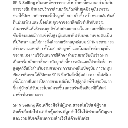
SPIN Selling
เป็นเทคนิคการขายเชิงปรึกษาที่เหมาะอย่างยิ่งกับ
การขายสินค้าและบริการด้านเภสัชภัณฑ์ในยุคปัจจุบัน เพราะ
ช่วยให้นักขายทำความเข้าใจลูกค้าอย่างลึกซึ้ง สร้างความสัมพันธ์
ที่แน่นแฟ้น และเชื่อมโยงคุณค่าของผลิตภัณฑ์เข้ากับความ
ต้องการที่แท้จริงของลูกค้าได้อย่างแยบยล ในตลาดยาที่มีความ
ซับซ้อนและมีการแข่งขันสูง ผู้แทนยาที่ปรับบทบาทของตนเป็น
ที่ปรึกษา
และใช้การตั้งคำถามเชิงกลยุทธ์แบบ SPIN จะสามารถ
สร้างความแตกต่าง ทั้งในสายตาลูกค้าและในผลลัพธ์ทางธุรกิจ
ของตนเอง งานวิจัยและกรณีศึกษาจำนวนมากยืนยันว่า SPIN
เป็นเครื่องมือการสื่อสารกับลูกค้าที่ทรงพลังและมีประสิทธิภาพ
สูงสุดวิธีหนึ่งสำหรับงานขายทางการแพทย์ในปัจจุบัน การลงทุน
พัฒนาทีมขายให้มีทักษะ SPIN จึงเป็นสิ่งที่คุ้มค่า เพราะไม่เพียง
เพิ่มโอกาสในการปิดการขาย แต่ยังนำไปสู่ลูกค้าที่พึงพอใจมาก
ขึ้น ผู้ป่วยได้รับประโยชน์มากขึ้น และสร้างชื่อเสียงที่ดีให้แก่
องค์กรในระยะยาว
SPIN Selling คือเครื่องมือให้ผู้แทนยาจะไม่ใช่แค่ผู้ขาย
สินค้าอีกต่อไป แต่คือหุ้นส่วนที่ลูกค้าไว้ใจให้ช่วยแก้ปัญหา
และร่วมขับเคลื่อนความสำเร็จไปด้วยกันค่ะ!