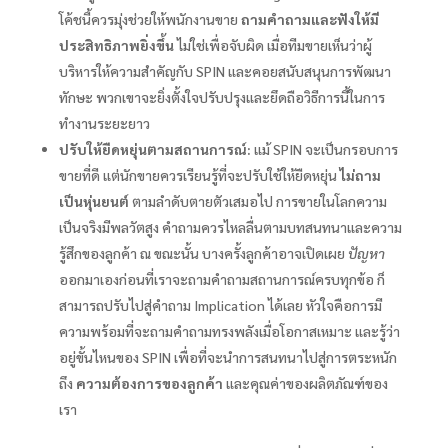
โค้ชนี้ควรมุ่งช่วยให้พนักงานขาย
ถามคำถามและฟังให้มี
ประสิทธิภาพยิ่งขึ้น
ไม่ใช่เพื่อจับผิด เมื่อทีมขายเห็นว่าผู้
บริหารให้ความสำคัญกับ SPIN และคอยสนับสนุนการพัฒนา
ทักษะ พวกเขาจะยิ่งตั้งใจปรับปรุงและยึดถือวิธีการนี้ในการ
ทำงานระยะยาว
ปรับให้ยืดหยุ่นตามสถานการณ์:
แม้ SPIN จะเป็นกรอบการ
ขายที่ดี แต่นักขายควรเรียนรู้ที่จะปรับใช้ให้ยืดหยุ่น
ไม่ถาม
เป็นหุ่นยนต์
ตามลำดับตายตัวเสมอไป การขายในโลกความ
เป็นจริงมีพลวัตสูง คำถามควรไหลลื่นตามบทสนทนาและความ
รู้สึกของลูกค้า ณ ขณะนั้น บางครั้งลูกค้าอาจเปิดเผย
ปัญหา
ออกมาเองก่อนที่เราจะถามคำถามสถานการณ์ครบทุกข้อ ก็
สามารถปรับไปสู่คำถาม Implication ได้เลย หัวใจคือการมี
ความพร้อมที่จะถามคำถามทรงพลังเมื่อโอกาสเหมาะ และรู้ว่า
อยู่ขั้นไหนของ SPIN เพื่อที่จะนำการสนทนาไปสู่การตระหนัก
ถึง
ความต้องการของลูกค้า
และคุณค่าของผลิตภัณฑ์ของ
เรา