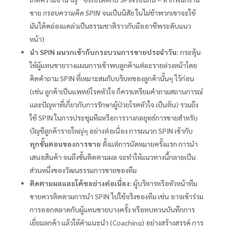
ขาย
กรอบความคิด SPIN
จนเป็นนิสัย ในไม่ช้าพวกเขาจะใช้
มันได้คล่องแคล่วเป็นธรรมชาติราวกับมืออาชีพระดับแนว
หน้า)
นำ SPIN ผนวกเข้ากับกระบวนการขายประจำวัน:
กระตุ้น
ให้ผู้แทนขายวางแผนการเข้าพบลูกค้าแต่ละรายล่วงหน้าโดย
คิดคำถาม SPIN ที่เหมาะสมกับบริบทของลูกค้านั้นๆ ไว้ก่อน
(เช่น ลูกค้าเป็นแพทย์โรคหัวใจ ก็ควรเตรียมคำถามสถานการณ์
และปัญหาที่เกี่ยวกับการรักษาผู้ป่วยโรคหัวใจ เป็นต้น) รวมถึง
ใช้ SPIN ในการประชุมทีมหรือการวางกลยุทธ์การขายสำหรับ
บัญชีลูกค้ารายใหญ่ๆ อย่างต่อเนื่อง การผนวก SPIN เข้ากับ
ทุกขั้นตอนของการขาย
ตั้งแต่การนัดหมายครั้งแรก การนำ
เสนอสินค้า จนถึงขั้นติดตามผล จะทำให้แนวทางนี้กลายเป็น
ส่วนหนึ่งของวัฒนธรรมการขายของทีม
ติดตามผลและโค้ชอย่างต่อเนื่อง:
ผู้บริหารหรือหัวหน้าทีม
ขายควรติดตามการนำ SPIN ไปใช้จริงของทีม เช่น อาจเข้าร่วม
การออกตลาดกับผู้แทนขายบางครั้ง หรือทบทวนบันทึกการ
เยี่ยมลูกค้า แล้วให้คำแนะนำ (Coaching) อย่างสร้างสรรค์ การ