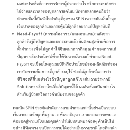
ผลต่อประสิทธิภาพการรักษาผู้ป่วยอย่างไร หรือกระทบต่อค่า
ใช้จ่ายและเวลาของบุคลากรแค่ไหน นักขายหลายคนถือว่า
คำถามขั้นนี้เป็นหัวใจสำคัญที่สุดของ SPIN เพราะมันเน้นย้ำจุด
เจ็บปวดของลูกค้าและกระตุ้นให้ลูกค้าอยากแก้ปัญหาทันที
Need-Payoff (ความต้องการ/ผลตอบแทน):
หลังจาก
ลูกค้ารับรู้ถึงปัญหาและผลกระทบแล้ว ขั้นตอนสุดท้ายคือการ
ตั้งคำถาม
เพื่อให้ลูกค้าได้จินตนาการถึงคุณค่าของการแก้
ปัญหา
หรือประโยชน์ที่จะได้รับหากมีทางแก้ คำถาม Need-
Payoff จะเชื่อมโยงคุณสมบัติหรือประโยชน์ของผลิตภัณฑ์ของ
เรากับความต้องการที่ลูกค้าระบุไว้ ช่วยให้ลูกค้าเห็นภาพว่า
ชีวิตจะดีขึ้นอย่างไรถ้าปัญหาถูกแก้ไข
เช่น ถามว่าหากมี
Solutions หรือยาใหม่ที่แก้ปัญหานี้ได้ ผลลัพธ์จะเป็นอย่างไร
สำหรับผู้ป่วยหรือการดำเนินงานของลูกค้า
เทคนิค SPIN ช่วยจัดลำดับการถามคำถามเหล่านี้อย่างเป็นระบบ
เริ่มจากถามข้อมูลพื้นฐาน -> ค้นหาปัญหา -> ขยายผลกระทบ ->
ต่อยอดสู่ทางแก้ไขและคุณค่า ทำให้บทสนทนาค่อยๆ
ดำเนินไป
อย่างมีทิศทาง
จนปิดการขายได้อย่างเป็นธรรมชาติ โดยที่ลูกค้า