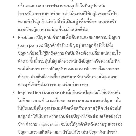
บริบทและระบบการทำงานของลูกค้าในปัจจุบัน เช่น
โครงสร้างการรักษาหรือการดำเนินงานที่ใช้อยู่ในขณะนี้ เป้า
หมายคือให้ลูกค้าเล่าถึง
สิ่งที่เป็นอยู่
เพื่อที่นักขายจะรับฟัง
และเรียนรู้ภาพรวมก่อนที่จะนำเสนอสิ่งใด
Problem (ปัญหา):
คำถามเพื่อค้นหาและขยายความ
ปัญหา
(pain points)
ที่ลูกค้ากำลังเผชิญอยู่ หากลูกค้ายังไม่เห็น
ปัญหา ก็ย่อมไม่รู้สึกถึงความจำเป็นที่จะต้องเปลี่ยนแปลงอะไร
คำถามขั้นนี้กระตุ้นให้ลูกค้าตระหนักถึงปัญหาหรือความไม่พึง
พอใจในสถานการณ์ปัจจุบันของตนเอง เช่น ถามถึงความยาก
ลำบาก ประสิทธิภาพที่ขาดตกบกพร่อง หรือความไม่สะดวก
ต่างๆ ที่เกิดขึ้นในการรักษาหรือบริหารงาน
Implication (ผลกระทบ):
เมื่อค้นพบปัญหาแล้ว ขั้นตอนต่อ
ไปคือการถามคำถามเพื่อขยายผล
ผลกระทบของปัญหา
นั้น
ให้ชัดเจนยิ่งขึ้น จุดประสงค์คือเพื่อสร้าง
ความรู้สึกเร่งด่วน
ให้
แก่ลูกค้า ให้เห็นภาพว่าหากปล่อยปัญหาไว้จะส่งผลเสียอย่างไร
บ้าง คำถาม Implication จะโยงให้ลูกค้าคิดถึงความรุนแรงของ
ปัญหาและผลเสียที่ตามมา ถ้าไม่แก้ไข เช่น ปัญหาดังกล่าวส่ง