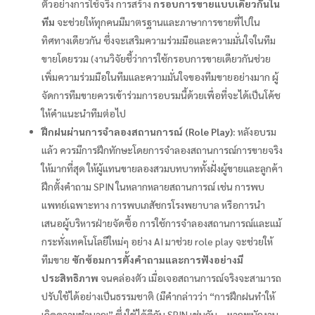
ตัวอย่างการใช้จริง การสร้าง
กรอบการขายแบบเดียวกันใน
ทีม
จะช่วยให้ทุกคนมีมาตรฐานและภาษาการขายที่ไปใน
ทิศทางเดียวกัน ซึ่งจะเสริมความร่วมมือและความมั่นใจในทีม
ขายโดยรวม (งานวิจัยชี้ว่าการใช้กรอบการขายเดียวกันช่วย
เพิ่มความร่วมมือในทีมและความมั่นใจของทีมขายอย่างมาก ผู้
จัดการทีมขายควรเข้าร่วมการอบรมนี้ด้วยเพื่อที่จะได้เป็นโค้ช
ให้คำแนะนำทีมต่อไป
ฝึกฝนผ่านการจำลองสถานการณ์ (Role Play):
หลังอบรม
แล้ว ควรมีการฝึกทักษะโดยการจำลองสถานการณ์การขายจริง
ให้มากที่สุด ให้ผู้แทนขายลองสวมบทบาททั้งฝั่งผู้ขายและลูกค้า
ฝึกตั้งคำถาม SPIN ในหลากหลายสถานการณ์ เช่น การพบ
แพทย์เฉพาะทาง การพบเภสัชกรโรงพยาบาล หรือการนำ
เสนอผู้บริหารฝ่ายจัดซื้อ การใช้การจำลองสถานการณ์และแม้
กระทั่งเทคโนโลยีใหม่ๆ อย่าง AI มาช่วย role play จะช่วยให้
ทีมขาย
ซักซ้อมการตั้งคำถามและการฟังอย่างมี
ประสิทธิภาพ
จนคล่องตัว เมื่อเจอสถานการณ์จริงจะสามารถ
ปรับใช้ได้อย่างเป็นธรรมชาติ (มีคำกล่าวว่า “การฝึกฝนทำให้
เกิดความชำนาญ” ซึ่งใช้ได้ดีกับ SPIN เช่นกัน – หากพนักงาน