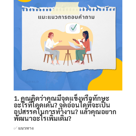
1. คุณคิดว่าคุณมีจุดแข็งหรือทักษะ
อะไรที่โดดเด่น? จุดอ่อนใดที่จะเป็น
อุปสรรคในการทำงาน? แล้วคุณอยาก
พัฒนาอะไรเพิ่มเติม?
✅
แนวทาง