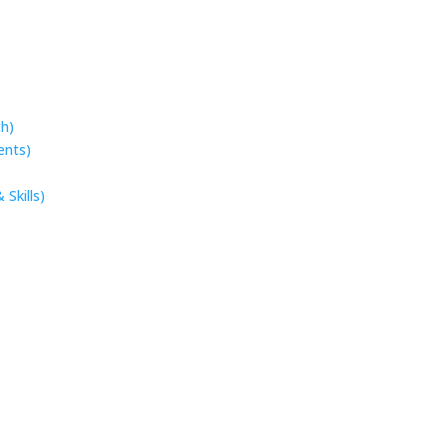
ch)
ents)
Skills)