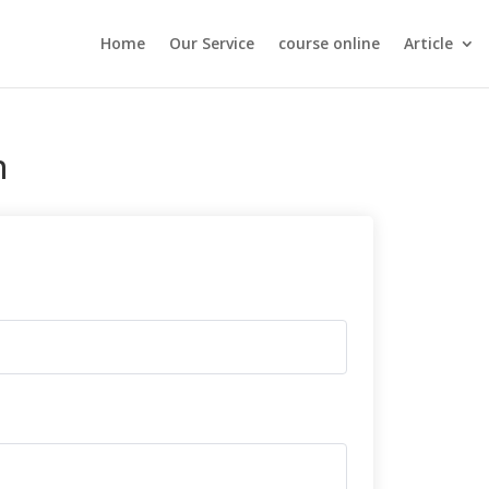
Home
Our Service
course online
Article
n