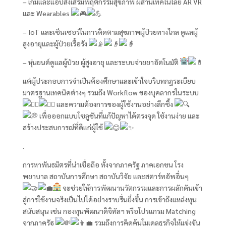
– เกมและแอปส่งเสริมพฤติกรรมสุขภาพ ผสานเทคโนโลยี AR VR
และ Wearables
– IoT และเซ็นเซอร์ในการติดตามสุขภาพผู้ป่วยทางไกล ดูแลผู้
สูงอายุและผู้ป่วยเรื้อรัง
– หุ่นยนต์ดูแลผู้ป่วย ผู้สูงอายุ และระบบจ่ายยาอัตโนมัติ
แต่ผู้ประกอบการจำเป็นต้องศึกษาและเข้าใจบริบทกฎระเบียบ
มาตรฐานเทคนิคต่างๆ รวมถึง Workflow ของบุคลากรในระบบ
และความต้องการของผู้ใช้งานอย่างลึกซึ้ง
เพื่อออกแบบโซลูชันที่แก้ปัญหาได้ตรงจุด ใช้งานง่าย และ
สร้างประสบการณ์ที่ดีแก่ผู้ใช้
.
การหาพันธมิตรที่น่าเชื่อถือ ทั้งจากภาครัฐ ภาคเอกชน โรง
พยาบาล สถาบันการศึกษา สถาบันวิจัย และสตาร์ทอัพอื่นๆ
จะช่วยให้การพัฒนานวัตกรรมและการผลักดันเข้า
สู่การใช้งานจริงเป็นไปได้อย่างราบรื่นยิ่งขึ้น การเข้าถึงแหล่งทุน
สนับสนุน เช่น กองทุนพัฒนาดิจิทัลฯ หรือโปรแกรม Matching
จากภาครัฐ
รวมถึงการคิดค้นโมเดลธุรกิจให้แข่งขัน