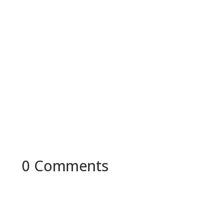
ติดต่อเราวันนี้เพื่อปรึกษาว่าเราจะช่วยให้
ธุรกิจผลิตภัณฑ์สุขภาพของคุณเติบโตได้
อย่างไร
คุยกับทีมงาน
0 Comments