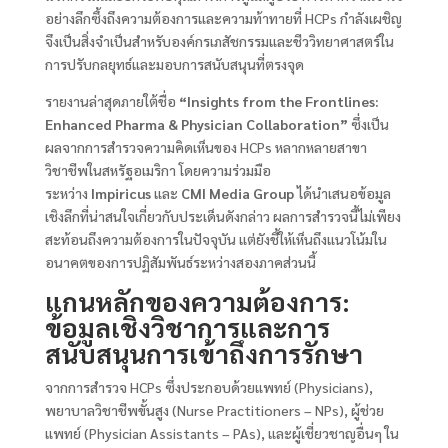
อย่างลึกซึ้งถึงความต้องการและความท้าทายที่ HCPs กำลังเผชิญ
จึงเป็นสิ่งจำเป็นสำหรับองค์กรเภสัชกรรมและชีววิทยาศาสตร์ใน
การปรับกลยุทธ์และมอบการสนับสนุนที่ตรงจุด
รายงานล่าสุดภายใต้ชื่อ
“Insights from the Frontlines:
Enhanced Pharma & Physician Collaboration”
ซึ่งเป็น
ผลจากการสำรวจความคิดเห็นของ HCPs หลากหลายสาขา
วิชาชีพในสหรัฐอเมริกา โดยความร่วมมือ
ระหว่าง
Impiricus
และ
CMI Media Group
ได้นำเสนอข้อมูล
เชิงลึกที่น่าสนใจเกี่ยวกับประเด็นดังกล่าว ผลการสำรวจนี้ไม่เพียง
สะท้อนถึงความต้องการในปัจจุบัน แต่ยังชี้ให้เห็นถึงแนวโน้มใน
อนาคตของการปฏิสัมพันธ์ระหว่างสองภาคส่วนนี้
แกนหลักของความต้องการ:
ข้อมูลเชิงวิชาการและการ
สนับสนุนการเข้าถึงการรักษา
จากการสำรวจ HCPs ซึ่งประกอบด้วยแพทย์ (Physicians),
พยาบาลวิชาชีพขั้นสูง (Nurse Practitioners – NPs), ผู้ช่วย
แพทย์ (Physician Assistants – PAs), และผู้เชี่ยวชาญอื่นๆ ใน