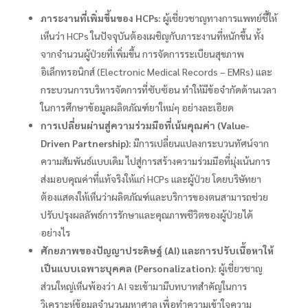
ภาระงานที่เพิ่มขึ้นของ HCPs:
ผู้เชี่ยวชาญทางการแพทย์ชี้ให้
เห็นว่า HCPs ในปัจจุบันต้องเผชิญกับภาระงานที่หนักขึ้น ทั้ง
จากจำนวนผู้ป่วยที่เพิ่มขึ้น การจัดการระเบียนสุขภาพ
อิเล็กทรอนิกส์ (Electronic Medical Records – EMRs) และ
กระบวนการบริหารจัดการที่ซับซ้อน ทำให้มีข้อจำกัดด้านเวลา
ในการศึกษาข้อมูลผลิตภัณฑ์ยาใหม่ๆ อย่างละเอียด
การเปลี่ยนผ่านสู่ความร่วมมือที่เน้นคุณค่า (Value-
Driven Partnership):
มีการเปลี่ยนแปลงกระบวนทัศน์จาก
ความสัมพันธ์แบบเดิม ไปสู่การสร้างความร่วมมือที่มุ่งเน้นการ
ส่งมอบคุณค่าที่แท้จริงให้แก่ HCPs และผู้ป่วย โดยบริษัทยา
ต้องแสดงให้เห็นว่าผลิตภัณฑ์และบริการของตนสามารถช่วย
ปรับปรุงผลลัพธ์การรักษาและคุณภาพชีวิตของผู้ป่วยได้
อย่างไร
ศักยภาพของปัญญาประดิษฐ์ (AI) และการปรับเนื้อหาให้
เป็นแบบเฉพาะบุคคล (Personalization):
ผู้เชี่ยวชาญ
ส่วนใหญ่เห็นพ้องว่า AI จะเข้ามามีบทบาทสำคัญในการ
วิเคราะห์ข้อมูลจำนวนมหาศาล เพื่อทำความเข้าใจความ