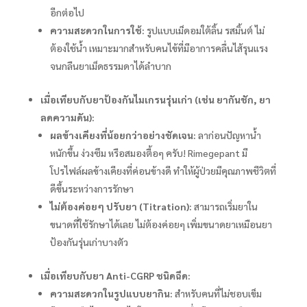
อีกต่อไป
ความสะดวกในการใช้:
รูปแบบเม็ดอมใต้ลิ้น รสมิ้นต์ ไม่
ต้องใช้น้ำ เหมาะมากสำหรับคนไข้ที่มีอาการคลื่นไส้รุนแรง
จนกลืนยาเม็ดธรรมดาได้ลำบาก
เมื่อเทียบกับยาป้องกันไมเกรนรุ่นเก่า (เช่น ยากันชัก, ยา
ลดความดัน):
ผลข้างเคียงที่น้อยกว่าอย่างชัดเจน:
ลาก่อนปัญหาน้ำ
หนักขึ้น ง่วงซึม หรือสมองตื้อๆ ครับ! Rimegepant มี
โปรไฟล์ผลข้างเคียงที่ค่อนข้างดี ทำให้ผู้ป่วยมีคุณภาพชีวิตที่
ดีขึ้นระหว่างการรักษา
ไม่ต้องค่อยๆ ปรับยา (Titration):
สามารถเริ่มยาใน
ขนาดที่ใช้รักษาได้เลย ไม่ต้องค่อยๆ เพิ่มขนาดยาเหมือนยา
ป้องกันรุ่นเก่าบางตัว
เมื่อเทียบกับยา Anti-CGRP ชนิดฉีด:
ความสะดวกในรูปแบบยากิน:
สำหรับคนที่ไม่ชอบเข็ม