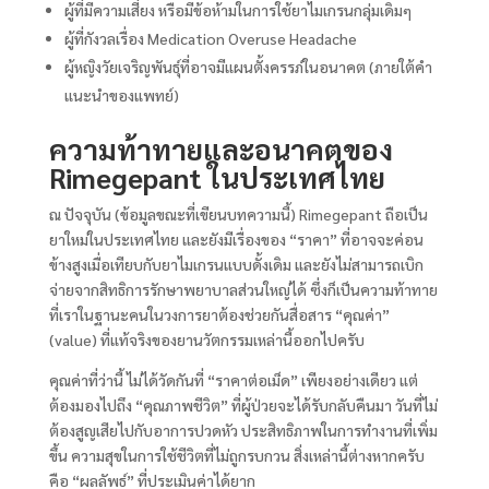
ผู้ที่มีความเสี่ยง หรือมีข้อห้ามในการใช้ยาไมเกรนกลุ่มเดิมๆ
ผู้ที่กังวลเรื่อง Medication Overuse Headache
ผู้หญิงวัยเจริญพันธุ์ที่อาจมีแผนตั้งครรภ์ในอนาคต (ภายใต้คำ
แนะนำของแพทย์)
ความท้าทายและอนาคตของ
Rimegepant ในประเทศไทย
ณ ปัจจุบัน (ข้อมูลขณะที่เขียนบทความนี้) Rimegepant ถือเป็น
ยาใหม่ในประเทศไทย และยังมีเรื่องของ “ราคา” ที่อาจจะค่อน
ข้างสูงเมื่อเทียบกับยาไมเกรนแบบดั้งเดิม และยังไม่สามารถเบิก
จ่ายจากสิทธิการรักษาพยาบาลส่วนใหญ่ได้ ซึ่งก็เป็นความท้าทาย
ที่เราในฐานะคนในวงการยาต้องช่วยกันสื่อสาร “คุณค่า”
(value) ที่แท้จริงของยานวัตกรรมเหล่านี้ออกไปครับ
คุณค่าที่ว่านี้ ไม่ได้วัดกันที่ “ราคาต่อเม็ด” เพียงอย่างเดียว แต่
ต้องมองไปถึง “คุณภาพชีวิต” ที่ผู้ป่วยจะได้รับกลับคืนมา วันที่ไม่
ต้องสูญเสียไปกับอาการปวดหัว ประสิทธิภาพในการทำงานที่เพิ่ม
ขึ้น ความสุขในการใช้ชีวิตที่ไม่ถูกรบกวน สิ่งเหล่านี้ต่างหากครับ
คือ “ผลลัพธ์” ที่ประเมินค่าได้ยาก