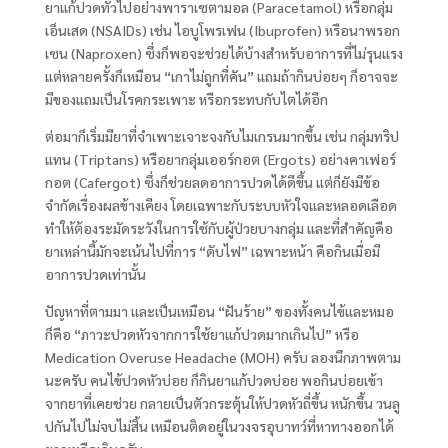
ยาแก้ปวดทั่วไปอย่างพาราเซตามอล (Paracetamol) หรือกลุ่ม
เอ็นเสด (NSAIDs) เช่น ไอบูโพรเฟน (Ibuprofen) หรือนาพรอก
เซน (Naproxen) ซึ่งก็พอจะช่วยได้บ้างสำหรับอาการที่ไม่รุนแรง
แต่หลายครั้งก็เหมือน “เกาไม่ถูกที่คัน” แถมถ้ากินบ่อยๆ ก็อาจจะ
มีของแถมเป็นโรคกระเพาะ หรือกระทบกับไตได้อีก
ต่อมาก็เริ่มมียาที่จำเพาะเจาะจงกับไมเกรนมากขึ้น เช่น กลุ่มทริป
แทน (Triptans) หรือยากลุ่มเออร์กอต (Ergots) อย่างคาเฟอร์
กอต (Cafergot) ซึ่งก็ช่วยลดอาการปวดได้ดีขึ้น แต่ก็ยังมีข้อ
จำกัดเรื่องผลข้างเคียง โดยเฉพาะกับระบบหัวใจและหลอดเลือด
ทำให้ต้องระมัดระวังในการใช้กับผู้ป่วยบางกลุ่ม และที่สำคัญคือ
ยาเหล่านี้มักจะเน้นไปที่การ “ดับไฟ” เฉพาะหน้า คือกินเมื่อมี
อาการปวดเท่านั้น
ปัญหาที่ตามมา และเป็นเหมือน “ฝันร้าย” ของทั้งคนไข้และหมอ
ก็คือ “ภาวะปวดหัวจากการใช้ยาแก้ปวดมากเกินไป” หรือ
Medication Overuse Headache (MOH) ครับ ลองนึกภาพตาม
นะครับ คนไข้ปวดหัวบ่อย ก็กินยาแก้ปวดบ่อย พอกินบ่อยเข้า
จากยาที่เคยช่วย กลายเป็นตัวกระตุ้นให้ปวดหัวถี่ขึ้น หนักขึ้น วนลู
ปกันไปไม่จบไม่สิ้น เหมือนติดอยู่ในวงจรอุบาทว์ที่หาทางออกได้