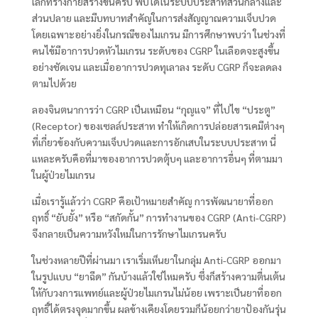
เล็กที่ร่างกายสร้างขึ้นครับ พบได้ในระบบประสาทส่วนกลางและ
ส่วนปลาย และมีบทบาทสำคัญในการส่งสัญญาณความเจ็บปวด
โดยเฉพาะอย่างยิ่งในกรณีของไมเกรน มีการศึกษาพบว่า ในช่วงที่
คนไข้มีอาการปวดหัวไมเกรน ระดับของ CGRP ในเลือดจะสูงขึ้น
อย่างชัดเจน และเมื่ออาการปวดทุเลาลง ระดับ CGRP ก็จะลดลง
ตามไปด้วย
ลองจินตนาการว่า CGRP เป็นเหมือน “กุญแจ” ที่ไปไข “ประตู”
(Receptor) ของเซลล์ประสาท ทำให้เกิดการปล่อยสารเคมีต่างๆ
ที่เกี่ยวข้องกับความเจ็บปวดและการอักเสบในระบบประสาท นี่
แหละครับคือที่มาของอาการปวดตุ้บๆ และอาการอื่นๆ ที่ตามมา
ในผู้ป่วยไมเกรน
เมื่อเรารู้แล้วว่า CGRP คือเป้าหมายสำคัญ การพัฒนายาที่ออก
ฤทธิ์ “ยับยั้ง” หรือ “สกัดกั้น” การทำงานของ CGRP (Anti-CGRP)
จึงกลายเป็นความหวังใหม่ในการรักษาไมเกรนครับ
ในช่วงหลายปีที่ผ่านมา เราเริ่มเห็นยาในกลุ่ม Anti-CGRP ออกมา
ในรูปแบบ “ยาฉีด” กันบ้างแล้วใช่ไหมครับ ซึ่งก็สร้างความตื่นเต้น
ให้กับวงการแพทย์และผู้ป่วยไมเกรนไม่น้อย เพราะเป็นยาที่ออก
ฤทธิ์ได้ตรงจุดมากขึ้น ผลข้างเคียงโดยรวมก็น้อยกว่ายาป้องกันรุ่น