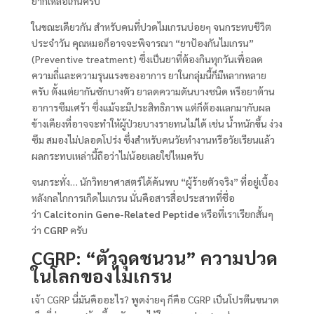
ยากเหลือเกินครับ
ในขณะเดียวกัน สำหรับคนที่ปวดไมเกรนบ่อยๆ จนกระทบชีวิต
ประจำวัน คุณหมอก็อาจจะพิจารณา “ยาป้องกันไมเกรน”
(Preventive treatment) ซึ่งเป็นยาที่ต้องกินทุกวันเพื่อลด
ความถี่และความรุนแรงของอาการ ยาในกลุ่มนี้ก็มีหลากหลาย
ครับ ตั้งแต่ยากันชักบางตัว ยาลดความดันบางชนิด หรือยาต้าน
อาการซึมเศร้า ซึ่งแม้จะมีประสิทธิภาพ แต่ก็ต้องแลกมากับผล
ข้างเคียงที่อาจจะทำให้ผู้ป่วยบางรายทนไม่ได้ เช่น น้ำหนักขึ้น ง่วง
ซึม สมองไม่ปลอดโปร่ง ซึ่งสำหรับคนวัยทำงานหรือวัยเรียนแล้ว
ผลกระทบเหล่านี้ถือว่าไม่น้อยเลยใช่ไหมครับ
จนกระทั่ง… นักวิทยาศาสตร์ได้ค้นพบ “ผู้ร้ายตัวจริง” ที่อยู่เบื้อง
หลังกลไกการเกิดไมเกรน นั่นคือสารสื่อประสาทที่ชื่อ
ว่า
Calcitonin Gene-Related Peptide
หรือที่เราเรียกสั้นๆ
ว่า
CGRP
ครับ
CGRP: “ตัวจุดชนวน” ความปวด
ในโลกของไมเกรน
เจ้า CGRP นี่มันคืออะไร? พูดง่ายๆ ก็คือ CGRP เป็นโปรตีนขนาด