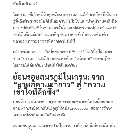
นั้นด้วยตัวเอง?
ไมเกรน… ชื่อโรคที่ฟังดูเหมือนจะธรรมดา แต่สำหรับใครที่เป็น คง
รู้ซึ้งถึงพิษสงของมันดีใช่ไหมครับ มันไม่ใช่แค่ “ปวดหัว” แต่มันคือ
การ “ปล้นชีวิต” ในช่วงเวลานั้นไปเลยทีเดียว งานที่ต้องทำ แผนที่
วางไว้ หรือแม้แต่ช่วงเวลาดีๆ กับครอบครัว ก็อาจจะต้องพัง
ทลายลงเพราะอาการที่คาดเดาไม่ได้นี้
แล้วถ้าผมบอกว่า… วันนี้เราอาจจะมี “อาวุธ” ใหม่ที่ไม่ได้แค่มา
ช่วย “บรรเทา” แต่มีศักยภาพพอที่จะ “พลิกเกม” การต่อสู้กับ
ไมเกรนได้ล่ะครับ? น่าสนใจใช่ไหมครับ?
ย้อนรอยสมรภูมิไมเกรน: จาก
“ยาแก้ตามอาการ” สู่ “ความ
เข้าใจที่ลึกซึ้ง”
ก่อนที่เราจะไปทำความรู้จักกับพระเอกของเราในวันนี้ ผมอยาก
ชวนพวกเราย้อนกลับไปดูภูมิทัศน์ (landscape) ของการรักษา
ไมเกรนที่เราคุ้นเคยกันสักนิดครับ
สมัยก่อนนู้นเลย เวลาเราปวดไมเกรน ยาที่เรานึกถึงก็คงหนีไม่พ้น