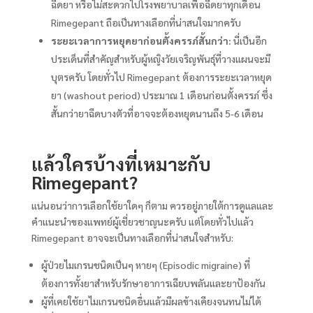
ฉีดยา หรือไม่สะดวกไปโรงพยาบาลเพื่อฉีดยาทุกเดือน
Rimegepant ถือเป็นทางเลือกที่น่าสนใจมากครับ
ระยะเวลาการหยุดยาก่อนตั้งครรภ์สั้นกว่า:
นี่เป็นอีก
ประเด็นที่สำคัญสำหรับผู้หญิงวัยเจริญพันธุ์ที่วางแผนจะมี
บุตรครับ โดยทั่วไป Rimegepant ต้องการระยะเวลาหยุด
ยา (washout period) ประมาณ 1 เดือนก่อนตั้งครรภ์ ซึ่ง
สั้นกว่ายาฉีดบางตัวที่อาจจะต้องหยุดนานถึง 5-6 เดือน
แล้วใครบ้างที่เหมาะกับ
Rimegepant?
แน่นอนว่าการเลือกใช้ยาใดๆ ก็ตาม ควรอยู่ภายใต้การดูแลและ
คำแนะนำของแพทย์ผู้เชี่ยวชาญนะครับ แต่โดยทั่วไปแล้ว
Rimegepant อาจจะเป็นทางเลือกที่น่าสนใจสำหรับ:
ผู้ป่วยไมเกรนชนิดเป็นๆ หายๆ (Episodic migraine) ที่
ต้องการทั้งยาสำหรับรักษาอาการเฉียบพลันและยาป้องกัน
ผู้ที่เคยใช้ยาไมเกรนชนิดอื่นแล้วมีผลข้างเคียงจนทนไม่ได้