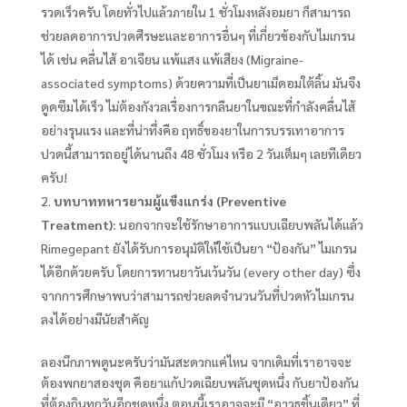
รวดเร็วครับ โดยทั่วไปแล้วภายใน 1 ชั่วโมงหลังอมยา ก็สามารถ
ช่วยลดอาการปวดศีรษะและอาการอื่นๆ ที่เกี่ยวข้องกับไมเกรน
ได้ เช่น คลื่นไส้ อาเจียน แพ้แสง แพ้เสียง (Migraine-
associated symptoms) ด้วยความที่เป็นยาเม็ดอมใต้ลิ้น มันจึง
ดูดซึมได้เร็ว ไม่ต้องกังวลเรื่องการกลืนยาในขณะที่กำลังคลื่นไส้
อย่างรุนแรง และที่น่าทึ่งคือ ฤทธิ์ของยาในการบรรเทาอาการ
ปวดนี้สามารถอยู่ได้นานถึง 48 ชั่วโมง หรือ 2 วันเต็มๆ เลยทีเดียว
ครับ!
บทบาททหารยามผู้แข็งแกร่ง (Preventive
Treatment):
นอกจากจะใช้รักษาอาการแบบเฉียบพลันได้แล้ว
Rimegepant ยังได้รับการอนุมัติให้ใช้เป็นยา “ป้องกัน” ไมเกรน
ได้อีกด้วยครับ โดยการทานยาวันเว้นวัน (every other day) ซึ่ง
จากการศึกษาพบว่าสามารถช่วยลดจำนวนวันที่ปวดหัวไมเกรน
ลงได้อย่างมีนัยสำคัญ
ลองนึกภาพดูนะครับว่ามันสะดวกแค่ไหน จากเดิมที่เราอาจจะ
ต้องพกยาสองชุด คือยาแก้ปวดเฉียบพลันชุดหนึ่ง กับยาป้องกัน
ที่ต้องกินทุกวันอีกชุดหนึ่ง ตอนนี้เราอาจจะมี “อาวุธชิ้นเดียว” ที่