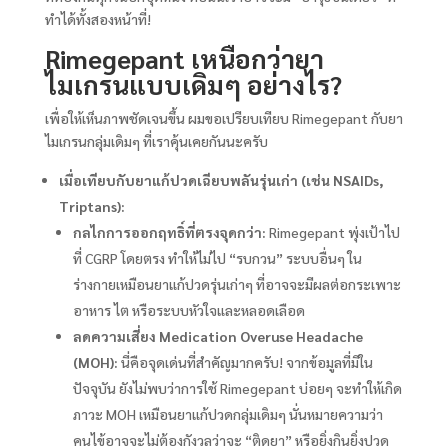
ทำได้ทั้งสองหน้าที่!
Rimegepant เหนือกว่ายา
ไมเกรนแบบเดิมๆ อย่างไร?
เพื่อให้เห็นภาพชัดเจนขึ้น ผมขอเปรียบเทียบ Rimegepant กับยา
ไมเกรนกลุ่มเดิมๆ ที่เราคุ้นเคยกันนะครับ
เมื่อเทียบกับยาแก้ปวดเฉียบพลันรุ่นเก่า (เช่น NSAIDs,
Triptans):
กลไกการออกฤทธิ์ที่ตรงจุดกว่า:
Rimegepant พุ่งเป้าไป
ที่ CGRP โดยตรง ทำให้ไม่ไป “รบกวน” ระบบอื่นๆ ใน
ร่างกายเหมือนยาแก้ปวดรุ่นเก่าๆ ที่อาจจะมีผลต่อกระเพาะ
อาหาร ไต หรือระบบหัวใจและหลอดเลือด
ลดความเสี่ยง Medication Overuse Headache
(MOH):
นี่คือจุดเด่นที่สำคัญมากครับ! จากข้อมูลที่มีใน
ปัจจุบัน ยังไม่พบว่าการใช้ Rimegepant บ่อยๆ จะทำให้เกิด
ภาวะ MOH เหมือนยาแก้ปวดกลุ่มเดิมๆ นั่นหมายความว่า
คนไข้อาจจะไม่ต้องกังวลว่าจะ “ติดยา” หรือยิ่งกินยิ่งปวด