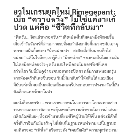
ยาไมเกรนยุคใหม่ Rimegepant:
เมื่อ “ความหวัง” ไม่ใช่แค่ยาแก้
ปวด แต่คือ “ชีวิตที่กลับมา”
“พี่ครับ… อีกแล้วเหรอครับ?” เสียงน้องในทีมคนหนึ่งทักผมขึ้น
เมื่อเช้าวันจันทร์ที่ผ่านมา ขณะที่ผมกำลังยกมือขึ้นนวดขมับเบาๆ
พยายามฝืนยิ้มตอบ “นิดหน่อยน่า… สงสัยเมื่อคืนนอนดึกไป
หน่อย” แต่ในใจลึกๆ เรารู้ดีว่า “นิดหน่อย” ของคนเป็นไมเกรนมัน
ไม่เคยนิดหน่อยจริงๆ ครับ แสงไฟนีออนในออฟฟิศที่เคย
สว่างไสว วันนี้มันดูจ้าซะจนอยากจะปิดตา กลิ่นกาแฟหอมกรุ่น
จากห้องครัวที่เคยชื่นชอบ วันนี้มันกลับทำให้คลื่นไส้ และเสียง
คีย์บอร์ดที่เคยเป็นเหมือนเสียงดนตรีประกอบการทำงาน วันนี้มัน
ดังเสียดแทงเข้ามาในหัว
ผมนั่งคิดนะครับ… พวกเราหลายคนในวงการยา โดยเฉพาะสาย
งานขายและการตลาด คงคุ้นเคยกับความท้าทายในการนำเสนอ
ผลิตภัณฑ์ใหม่ๆ ที่จะเข้ามาเปลี่ยนชีวิตผู้ป่วยให้ดีขึ้น แต่จะมีสักกี่
ครั้งที่เราอินกับมันจริงๆ ไม่ใช่แค่ในฐานะคนทำงาน แต่ในฐานะ
คนที่อาจจะ “เข้าใจ” หรือกระทั่ง “เคยสัมผัส” ความทุกข์ทรมาน