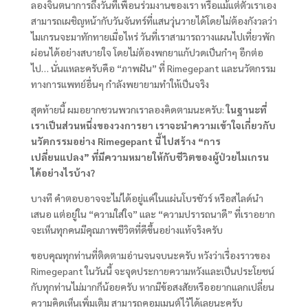
ลองจินตนาการถึงวันที่เพื่อนร่วมงานของเรา หรือแม้แต่ตัวเราเอง
สามารถเผชิญหน้ากับวันจันทร์ที่แสนวุ่นวายได้โดยไม่ต้องกังวลว่า
ไมเกรนจะมาทักทายเมื่อไหร่ วันที่เราสามารถวางแผนไปเที่ยวพัก
ผ่อนได้อย่างสบายใจ โดยไม่ต้องพกยาแก้ปวดเป็นกำๆ อีกต่อ
ไป… นั่นแหละครับคือ “ภาพฝัน” ที่ Rimegepant และนวัตกรรม
ทางการแพทย์อื่นๆ กำลังพยายามทำให้เป็นจริง
สุดท้ายนี้ ผมอยากชวนพวกเราลองคิดตามนะครับ:
ในฐานะที่
เราเป็นส่วนหนึ่งของวงการยา เราจะนำความเข้าใจเกี่ยวกับ
นวัตกรรมอย่าง Rimegepant นี้ ไปสร้าง “การ
เปลี่ยนแปลง” ที่มีความหมายให้กับชีวิตของผู้ป่วยไมเกรน
ได้อย่างไรบ้าง?
บางที คำตอบอาจจะไม่ได้อยู่แค่ในแผ่นโบรชัวร์ หรือสไลด์นำ
เสนอ แต่อยู่ใน “ความใส่ใจ” และ “ความปรารถนาดี” ที่เราอยาก
จะเห็นทุกคนมีคุณภาพชีวิตที่ดีขึ้นอย่างแท้จริงครับ
ขอบคุณทุกท่านที่ติดตามอ่านจนจบนะครับ หวังว่าเรื่องราวของ
Rimegepant ในวันนี้ จะจุดประกายความหวังและเป็นประโยชน์
กับทุกท่านไม่มากก็น้อยครับ หากมีข้อสงสัยหรืออยากแลกเปลี่ยน
ความคิดเห็นเพิ่มเติม สามารถคอมเมนต์ไว้ได้เลยนะครับ