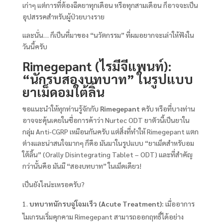
เก่าๆ แต่การที่ต้องฉีดยาทุกเดือน หรือทุกสามเดือน ก็อาจจะเป็น
อุปสรรคสำหรับผู้ป่วยบางราย
และนั่น… ก็เป็นที่มาของ “นวัตกรรม” ที่ผมอยากจะเล่าให้ฟังใน
วันนี้ครับ
Rimegepant (ไรมีจีแพนท์):
“นักรบสองบทบาท” ในรูปแบบ
ยาเม็ดอมใต้ลิ้น
ขอแนะนำให้ทุกท่านรู้จักกับ
Rimegepant
ครับ หรือที่บางท่าน
อาจจะคุ้นเคยในชื่อการค้าว่า Nurtec ODT ยาตัวนี้เป็นยาใน
กลุ่ม Anti-CGRP เหมือนกันครับ แต่สิ่งที่ทำให้ Rimegepant แตก
ต่างและน่าสนใจมากๆ ก็คือ มันมาในรูปแบบ “ยาเม็ดสำหรับอม
ใต้ลิ้น” (Orally Disintegrating Tablet – ODT) และที่สำคัญ
กว่านั้นคือ มันมี “สองบทบาท” ในเม็ดเดียว!
เป็นยังไงน่ะเหรอครับ?
บทบาทนักรบจู่โจมเร็ว (Acute Treatment):
เมื่ออาการ
ไมเกรนเริ่มคุกคาม Rimegepant สามารถออกฤทธิ์ได้อย่าง