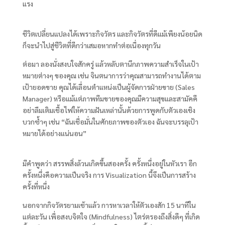
แรง
ชีวิตเปลี่ยนแปลงได้เพราะกิจวัตร และกิจวัตรที่ดีแม้เพียงน้อยนิด
ก็จะนำไปสู่ชีวิตที่ดีกว่าเสมอหากทำต่อเนื่องทุกวัน
ต่อมา ลองนั่งสงบใจสักครู่ แล้วหลับตานึกภาพความสำเร็จในเป้า
หมายต่างๆ ของคุณ เช่น จินตนาการว่าคุณสามารถทำงานได้ตาม
เป้ายอดขาย คุณได้เลื่อนตำแหน่งเป็นผู้จัดการฝ่ายขาย (Sales
Manager) หรือแม้แต่ภาพทีมขายของคุณมีความสุขและสามัคคี
อย่าลืมเติมเชื้อไฟให้ความฝันเหล่านั้นด้วยการพูดกับตัวเองเชิง
บวกซ้ำๆ เช่น “ฉันเชื่อมั่นในศักยภาพของตัวเอง ฉันจะบรรลุเป้า
หมายได้อย่างแน่นอน”
มีคำพูดว่า สรรพสิ่งล้วนเกิดขึ้นสองครั้ง ครั้งหนึ่งอยู่ในหัวเรา อีก
ครั้งหนึ่งคือความเป็นจริง การ Visualization นี้จึงเป็นการสร้าง
ครั้งที่หนึ่ง
นอกจากกิจวัตรยามเช้าแล้ว การหาเวลาให้ตัวเองสัก 15 นาทีใน
แต่ละวัน เพื่อสงบจิตใจ (Mindfulness) ไตร่ตรองถึงสิ่งดีๆ ที่เกิด