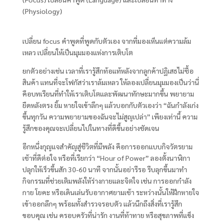
(Physiology)
เปลี่ยน focus คำพูดที่พูดกับตัวเอง จากที่มองเห็นแต่ความล้ม
เหลว เปลี่ยนให้เป็นมุมมองแห่งการเติบโต
ยกตัวอย่างเช่น เวลาที่เรารู้สึกท้อแท้หลังจากลูกค้าปฏิเสธไม่ซื้อ
สินค้า แทนที่จะโฟกัสว่าเราล้มเหลว ให้ลองเปลี่ยนมุมมองเป็นว่านี่
คือบทเรียนที่ทำให้เราเติบโตและพัฒนาทักษะมากขึ้น พยายาม
ยืดหลังตรง ยิ้ม หายใจเข้าลึกๆ แล้วบอกกับตัวเองว่า “ฉันกำลังเก่ง
ขึ้นทุกวัน ความพยายามของฉันจะไม่สูญเปล่า” เพียงเท่านี้ ความ
รู้สึกของคุณจะเปลี่ยนไปในทางที่ดีขึ้นอย่างชัดเจน
อีกหนึ่งกุญแจสำคัญสู่ชีวิตที่มีพลัง คือการออกแบบกิจวัตรยาม
เช้าที่ดีต่อใจ หรือที่เรียกว่า “Hour of Power” ลองตั้งนาฬิกา
ปลุกให้เร็วขึ้นสัก 30-60 นาที จากนั้นอย่ารีรอ รีบลุกขึ้นมาทำ
กิจกรรมที่ช่วยเติมพลังให้ร่างกายและจิตใจ เช่น การออกกำลัง
กาย โยคะ หรือเดินเล่นรับอากาศยามเช้า ระหว่างนั้นให้ฝึกหายใจ
เข้าออกลึกๆ พร้อมทั้งสำรวจรอบตัว แล้วนึกถึงสิ่งที่เรารู้สึก
ขอบคุณ เช่น ครอบครัวที่น่ารัก งานที่ท้าทาย หรือสุขภาพที่แข็ง