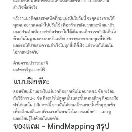
แต่ละขั้นบันไดที่ไต่ขึ้นไปได้ นั่นแหละครับ (อาจ) เป็นความ
สำเร็จที่แท้จริง
หวังว่าแนวคิดและเทคนิคที่ผมแบ่งปันในวันนี้ จะจุดประกายให้
ทุกคนอยากลองนำไปปรับใช้ เพื่อสร้างพลังบวกและพัฒนาตัว
เองอย่างต่อเนื่อง อย่าลืมว่าเราไม่ได้เดินคนเดียว เรากำลังเดินไป
ด้วยกันในฐานะครอบครัวเภสัชกรการตลาด ขอบคุณที่รับฟัง
และขอให้ประสบความสำเร็จในทุกสิ่งที่ตั้งใจ แล้วพบกันใหม่ใน
โอกาสหน้าครับ
ด้วยความปรารถนาดี
เภสัชกรวิรุณ เวชศิริ
แบบฝึกหัด:
ลองเขียนเป้าหมายในแง่บวกที่อยากเห็นในอนาคต 1 ข้อ พร้อม
กับวิธีการ 2-3 ข้อ ที่จะนำไปสู่จุดนั้น และขั้นตอนเล็กๆ ที่จะลงมือ
ทำได้เลยใน 1 สัปดาห์นี้ จากนั้นให้อ่านเป้าหมายนั้นซ้ำๆ ทุกเช้า
เพื่อเตือนสติและสร้างแรงบันดาลใจในการลงมือทำ … ลองดู
และเรียนรู้ไปด้วยกันนะครับ
ของแถม – MindMapping สรุป