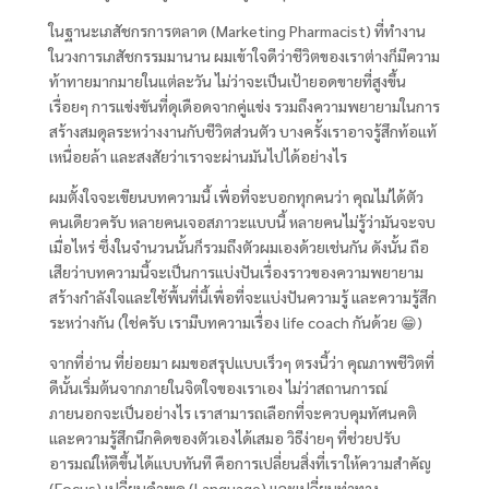
ในฐานะเภสัชกรการตลาด (Marketing Pharmacist) ที่ทำงาน
ในวงการเภสัชกรรมมานาน ผมเข้าใจดีว่าชีวิตของเราต่างก็มีความ
ท้าทายมากมายในแต่ละวัน ไม่ว่าจะเป็นเป้ายอดขายที่สูงขึ้น
เรื่อยๆ การแข่งขันที่ดุเดือดจากคู่แข่ง รวมถึงความพยายามในการ
สร้างสมดุลระหว่างงานกับชีวิตส่วนตัว บางครั้งเราอาจรู้สึกท้อแท้
เหนื่อยล้า และสงสัยว่าเราจะผ่านมันไปได้อย่างไร
ผมตั้งใจจะเขียนบทความนี้ เพื่อที่จะบอกทุกคนว่า คุณไม่ได้ตัว
คนเดียวครับ หลายคนเจอสภาวะแบบนี้ หลายคนไม่รู้ว่ามันจะจบ
เมื่อไหร่ ซึ่งในจำนวนนั้นก็รวมถึงตัวผมเองด้วยเช่นกัน ดังนั้น ถือ
เสียว่าบทความนี้จะเป็นการแบ่งปันเรื่องราวของความพยายาม
สร้างกำลังใจและใช้พื้นที่นี้เพื่อที่จะแบ่งปันความรู้ และความรู้สึก
ระหว่างกัน (ใช่ครับ เรามีบทความเรื่อง life coach กันด้วย 😁)
จากที่อ่าน ที่ย่อยมา ผมขอสรุปแบบเร็วๆ ตรงนี้ว่า คุณภาพชีวิตที่
ดีนั้นเริ่มต้นจากภายในจิตใจของเราเอง ไม่ว่าสถานการณ์
ภายนอกจะเป็นอย่างไร เราสามารถเลือกที่จะควบคุมทัศนคติ
และความรู้สึกนึกคิดของตัวเองได้เสมอ วิธีง่ายๆ ที่ช่วยปรับ
อารมณ์ให้ดีขึ้นได้แบบทันที คือการเปลี่ยนสิ่งที่เราให้ความสำคัญ
(Focus) เปลี่ยนคำพูด (Language) และเปลี่ยนท่าทาง