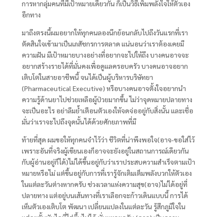
การหากลุ่มคนที่มีเป้าหมายเดียวกัน ก็เป็นวิธีเพิ่มพลังใจให้ตัวเอง
อีกทาง
มาถึงตรงนี้ผมอยากให้ทุกคนลองนึกย้อนกลับไปถึงวันแรกที่เรา
ตัดสินใจเข้ามาเป็นเภสัชกรการตลาด แน่นอนว่าเราต้องเคยมี
ความฝัน มีเป้าหมายบางอย่างที่อยากจะไปให้ถึง บางคนอาจจะ
อยากสร้างรายได้ที่มั่นคงเพื่อดูแลครอบครัว บางคนอาจอยาก
เติบโตในสายอาชีพนี้ จนได้เป็นผู้บริหารบริษัทยา
(Pharmaceutical Executive) หรือบางคนอาจตั้งใจอยากนำ
ความรู้ด้านยาไปช่วยเหลือผู้ป่วยมากขึ้น ไม่ว่าจุดหมายปลายทาง
จะเป็นอะไร อย่าลืมย้ำเตือนตัวเองให้จดจ่ออยู่กับสิ่งนั้น และเชื่อ
มั่นว่าเราจะไปถึงจุดนั้นได้ด้วยศักยภาพที่มี
ท้ายที่สุด ผมขอให้ทุกคนจำไว้ว่า ชีวิตที่น่าพึงพอใจ(อาจ-ขอใส่ไว้
เพราะอันที่จริงผู้เขียนเองก็อาจจะยังอยู่ในสถานการณ์เดียวกัน
กับผู้อ่านอยู่ก็ได้)ไม่ได้ขึ้นอยู่กับว่าเราประสบความสำเร็จตามเป้า
หมายหรือไม่ แต่ขึ้นอยู่กับการที่เรารู้จักเติมเต็มพลังบวกให้ตัวเอง
ในแต่ละวันต่างหากครับ ช่วงเวลาแห่งความสุข(อาจ)ไม่ได้อยู่ที่
ปลายทาง แต่อยู่บนเส้นทางที่เราเลือกจะก้าวเดินแบบนี้ การได้
เห็นตัวเองเติบโต พัฒนา เปลี่ยนแปลงในแต่ละวัน รู้สึกภูมิใจใน