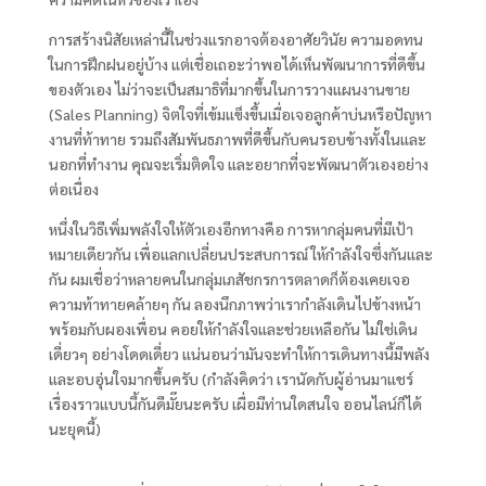
การสร้างนิสัยเหล่านี้ในช่วงแรกอาจต้องอาศัยวินัย ความอดทน
ในการฝึกฝนอยู่บ้าง แต่เชื่อเถอะว่าพอได้เห็นพัฒนาการที่ดีขึ้น
ของตัวเอง ไม่ว่าจะเป็นสมาธิที่มากขึ้นในการวางแผนงานขาย
(Sales Planning) จิตใจที่เข้มแข็งขึ้นเมื่อเจอลูกค้าบ่นหรือปัญหา
งานที่ท้าทาย รวมถึงสัมพันธภาพที่ดีขึ้นกับคนรอบข้างทั้งในและ
นอกที่ทำงาน คุณจะเริ่มติดใจ และอยากที่จะพัฒนาตัวเองอย่าง
ต่อเนื่อง
หนึ่งในวิธีเพิ่มพลังใจให้ตัวเองอีกทางคือ การหากลุ่มคนที่มีเป้า
หมายเดียวกัน เพื่อแลกเปลี่ยนประสบการณ์ ให้กำลังใจซึ่งกันและ
กัน ผมเชื่อว่าหลายคนในกลุ่มเภสัชกรการตลาดก็ต้องเคยเจอ
ความท้าทายคล้ายๆ กัน ลองนึกภาพว่าเรากำลังเดินไปข้างหน้า
พร้อมกับผองเพื่อน คอยให้กำลังใจและช่วยเหลือกัน ไม่ใช่เดิน
เดี่ยวๆ อย่างโดดเดี่ยว แน่นอนว่ามันจะทำให้การเดินทางนี้มีพลัง
และอบอุ่นใจมากขึ้นครับ (กำลังคิดว่า เรานัดกับผู้อ่านมาแชร์
เรื่องราวแบบนี้กันดีมั๊ยนะครับ เผื่อมีท่านใดสนใจ ออนไลน์ก็ได้
นะยุคนี้)