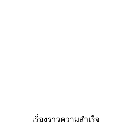
เปิดตัวผลิตภัณฑ์ ฝึกอบรมทีมขาย หรือสร้างการรับรู้
แบรนด์ เราจะทำงานอย่างใกล้ชิดกับคุณเพื่อพัฒนา
และนำแผนที่ปรับแต่งมาใช้ เพื่อให้บรรลุผลลัพธ์ที่
ต้องการ
ติดต่อเรา
เรื่องราวความสำเร็จ