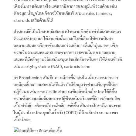
เคืองในทางเดินหายใจ แต่หากมีอาการของภูมิแพ้ร่วมด้วย เช่น
คัดจมูก น้ำมูกไหล ก็อาจใช้ยาแก้แพ้ เช่น antihistamines,
steroids เสริมด้วยก็ได้
ส่วนกรณีที่เป็นไอแบบมีเสมหะ เป้าหมายคือต้องทำให้เสมหะเหลว
ตัวและขับออกมาได้ง่าย ดังนั้นยาแก้ไอที่เลือกใช้ควรเป็นยา
ละลายเสมหะ หรือยาขับเสมหะ ร่วมกับการดื่มน้ำอุ่นมากๆ เพื่อ
ช่วยเจือจางเสมหะและบรรเทาอาการระคายในคอ ยาละลาย
เสมหะที่มีหลักฐานวิจัยสนับสนุนประสิทธิภาพในการใช้ค่อนข้างดี
เช่น acetylcysteine (NAC), carbocisteine
ยา Bromhexine เป็นอีกทางเลือกที่น่าสนใจ เนื่องจากนอกจาก
จะมีฤทธิ์ละลายเสมหะได้ดีแล้ว ยังมีข้อมูลว่าช่วยเสริมฤทธิ์ให้ยา
ปฏิชีวนะ เช่น amoxicillin สามารถซึมเข้าเนื้อเยื่อปอดได้ดีขึ้น
ช่วยเพิ่มความเข้มข้นของยาปฏิชีวนะในบริเวณที่มีการอักเสบติด
เชื้อ ทำให้การรักษามีประสิทธิภาพดีขึ้น เป็นประโยชน์โดยเฉพาะ
ในผู้ป่วยโรคปอดอุดกั้นเรื้อรัง (COPD) ที่ต้องรับประทานยาฆ่า
เชื้อบ่อยๆ