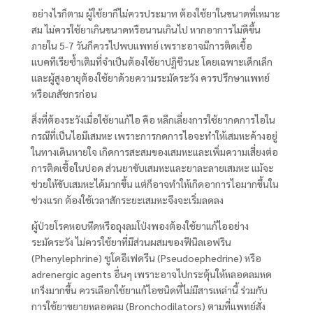
อย่างไรก็ตาม ผู้ใช้ยาก็ไม่ควรประมาท ต้องใช้ยาในขนาดที่เหมาะ
สม ไม่ควรใช้ยาเกินขนาดหรือนานเกินไป หากอาการไม่ดีขึ้น
ภายใน 5-7 วันก็ควรไปพบแพทย์ เพราะอาจมีการติดเชื้อ
แบคทีเรียซ้ำเติมที่จำเป็นต้องใช้ยาปฏิชีวนะ โดยเฉพาะเด็กเล็ก
และผู้สูงอายุต้องใช้ยาด้วยความระมัดระวัง ควรปรึกษาแพทย์
หรือเภสัชกรก่อน
สิ่งที่ต้องระวังเมื่อใช้ยาแก้ไอ คือ หลีกเลี่ยงการใช้ยากดการไอใน
กรณีที่เป็นไอมีเสมหะ เพราะการกดการไอจะทำให้เสมหะค้างอยู่
ในทางเดินหายใจ เกิดการสะสมของเสมหะและเพิ่มความเสี่ยงต่อ
การติดเชื้อในปอด ส่วนยาขับเสมหะและยาละลายเสมหะ แม้จะ
ช่วยให้ขับเสมหะได้มากขึ้น แต่ก็อาจทำให้เกิดอาการไอมากขึ้นใน
ช่วงแรก ต้องใช้เวลาสักระยะเสมหะจึงจะเริ่มลดลง
ผู้ป่วยโรคหอบหืดหรือถุงลมโป่งพองต้องใช้ยาแก้ไออย่าง
ระมัดระวัง ไม่ควรใช้ยาที่มีส่วนผสมของฟีนิลเอฟริน
(Phenylephrine) ซูโดอีเฟดรีน (Pseudoephedrine) หรือ
adrenergic agents อื่นๆ เพราะอาจไปกระตุ้นให้หลอดลมหด
เกร็งมากขึ้น ควรเลือกใช้ยาแก้ไอชนิดที่ไม่มีสารเหล่านี้ ร่วมกับ
การใช้ยาขยายหลอดลม (Bronchodilators) ตามที่แพทย์สั่ง