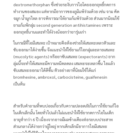
dextromethorphan ซึ่งช่วยระงับการไอโดยออกฤทธิ์กดการ
ทำงานของสมอง แต่หากมีอาการของภูมิแพ้ร่วมด้วย เช่น จาม คัด
จมูก น้ำมูกไหล อาจพิจารณาให้ยาแก้แพ้ร่วมด้วย ส่วนมากนิยมใช้
ยาแก้แพ้กลุ่ม second generation antihistamines เพราะ
ออกฤทธิ์นานและทำให้ง่วงน้อยกว่ายารุ่นเก่า
ในกรณีที่ไอมีเสมหะ เป้าหมายคือต้องช่วยให้เสมหะเหลวตัวและ
ขับออกมาได้ง่ายขึ้น จึงแนะนำให้ใช้ยาแก้ไอกลุ่มละลายเสมหะ
(mucolytic agents) หรือยาขับเสมหะ (expectorants) ยาก
ลุ่มนี้จะทำให้เสมหะมีความหนืดลดลง เสมหะจะเหลวขึ้น ไอแล้ว
ขับเสมหะออกมาได้ดีขึ้น ตัวอย่างยาที่นิยมใช้ได้แก่
bromhexine, ambroxol, carbocisteine, guaifenesin
เป็นต้น
สำหรับคำถามที่พบบ่อยเกี่ยวกับความปลอดภัยในการใช้ยาแก้ไอ
ในเด็กเล็กนั้น โดยทั่วไปแล้วไม่แนะนำให้ใช้ยากดการไอในเด็ก
อายุต่ำกว่า 6 ปี เนื่องจากอาจมีผลข้างเคียงต่อระบบประสาท
ส่วนกลางได้ง่ายกว่าผู้ใหญ่ หากเด็กเล็กมีอาการไอมีเสมหะ