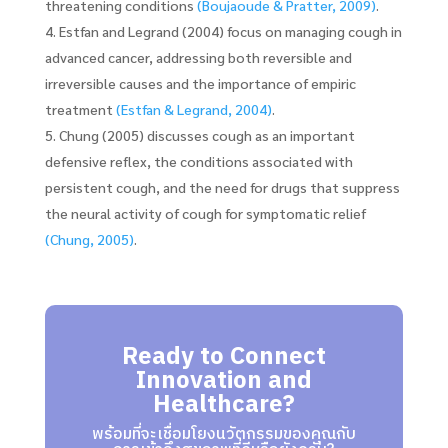
threatening conditions
(Boujaoude & Pratter, 2009)
.
Estfan and Legrand (2004) focus on managing cough in
advanced cancer, addressing both reversible and
irreversible causes and the importance of empiric
treatment
(Estfan & Legrand, 2004)
.
Chung (2005) discusses cough as an important
defensive reflex, the conditions associated with
persistent cough, and the need for drugs that suppress
the neural activity of cough for symptomatic relief
(Chung, 2005)
.
Ready to Connect
Innovation and
Healthcare?
พร้อมที่จะเชื่อมโยงนวัตกรรมของคุณกับ