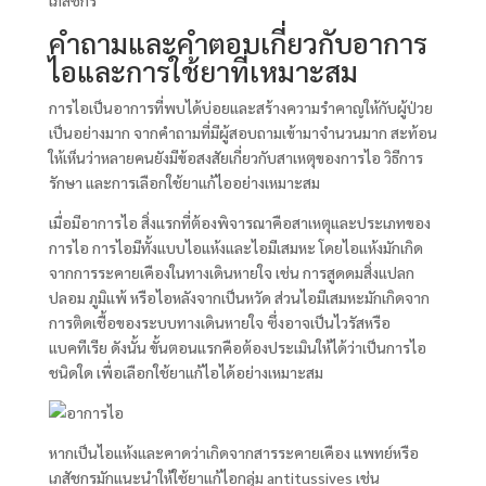
เภสัชกร
คำถามและคำตอบเกี่ยวกับอาการ
ไอและการใช้ยาที่เหมาะสม
การไอเป็นอาการที่พบได้บ่อยและสร้างความรำคาญให้กับผู้ป่วย
เป็นอย่างมาก จากคำถามที่มีผู้สอบถามเข้ามาจำนวนมาก สะท้อน
ให้เห็นว่าหลายคนยังมีข้อสงสัยเกี่ยวกับสาเหตุของการไอ วิธีการ
รักษา และการเลือกใช้ยาแก้ไออย่างเหมาะสม
เมื่อมีอาการไอ สิ่งแรกที่ต้องพิจารณาคือสาเหตุและประเภทของ
การไอ การไอมีทั้งแบบไอแห้งและไอมีเสมหะ โดยไอแห้งมักเกิด
จากการระคายเคืองในทางเดินหายใจ เช่น การสูดดมสิ่งแปลก
ปลอม ภูมิแพ้ หรือไอหลังจากเป็นหวัด ส่วนไอมีเสมหะมักเกิดจาก
การติดเชื้อของระบบทางเดินหายใจ ซึ่งอาจเป็นไวรัสหรือ
แบคทีเรีย ดังนั้น ขั้นตอนแรกคือต้องประเมินให้ได้ว่าเป็นการไอ
ชนิดใด เพื่อเลือกใช้ยาแก้ไอได้อย่างเหมาะสม
หากเป็นไอแห้งและคาดว่าเกิดจากสารระคายเคือง แพทย์หรือ
เภสัชกรมักแนะนำให้ใช้ยาแก้ไอกลุ่ม antitussives เช่น