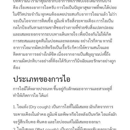
บทความนี้ เรามาคุยเกี่ยวกับอาการที่เราพบเจอได้มากกันบ้าง
คือ เรื่องของอาการไอครับ การไอเป็นปัญหาสุขภาพที่พบได้บ่อย
ในชีวิตประจำวัน ทุกคนต้องเคยประสบกับอาการไอมาแล้ว ไม่ว่า
จะเป็นไอจากการติดเชื้อ ภูมิแพ้ หรือสิ่งระคายเคือง การไอเป็น
กลไกป้องกันตามธรรมชาติของร่างกายที่ช่วยขับสิ่งแปลกปลอม
และเสมหะออกจากระบบทางเดินหายใจ เพื่อป้องกันไม่ให้เกิด
การสะสมและอุดตันในปอดและหลอดลม อย่างไรก็ตาม หากมี
อาการไอมากผิดปกติหรือเป็นเรื้อรัง ก็ควรให้ความสนใจและ
ติดตามอาการอย่างใกล้ชิด เนื่องจากอาจเป็นสัญญาณบ่งชี้ถึง
ความผิดปกติบางอย่างที่ต้องได้รับการวินิจฉัยและรักษาอย่างถูก
ต้อง
ประเภทของการไอ
การไอมีได้หลายประเภท ขึ้นอยู่กับลักษณะอาการและสาเหตุที่
ทำให้เกิดการไอ ได้แก่
ไอแห้ง (Dry cough): เป็นการไอที่ไม่มีเสมหะ มักเกิดจากการ
ระคายเคืองในลำคอ ภูมิแพ้ มลพิษ หรือไอหลังเป็นหวัด ไอแห้งมัก
จะรู้สึกเจ็บคอ คันคอ และไอบ่อยแต่ไม่มีเสมหะออกมา
ไอมีเสมหะ (Wet cough): เป็นการไอที่มีเสมหะขับออกมาด้วย