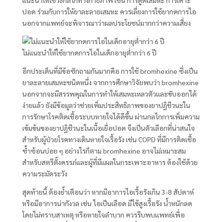
แนะนำให้ใช้วิธีกลไกทางกายภาพ เช่น การดูดเสมหะ การเคาะ
ปอด ร่วมกับการให้ยาละลายเสมหะ ควรเลี่ยงการใช้ยากดการไอ
นอกจากแพทย์จะพิจารณาว่าผลประโยชน์มากกว่าความเสี่ยง
ไม่แนะนำให้ใช้ยากดการไอในเด็กอายุต่ำกว่า 6 ปี
อีกประเด็นที่มีข้อซักถามกันมากคือ การใช้ bromhexine ซึ่งเป็น
ยาละลายเสมหะชนิดหนึ่ง จากการศึกษาวิจัยพบว่า bromhexine
นอกจากจะมีสรรพคุณในการทำให้เสมหะเหลวตัวและขับออกได้
ง่ายแล้ว ยังมีข้อมูลว่าช่วยเพิ่มประสิทธิภาพของยาปฏิชีวนะใน
การรักษาโรคติดเชื้อระบบหายใจได้ดีขึ้น ผ่านกลไกการเพิ่มความ
เข้มข้นของยาปฏิชีวนะในเนื้อเยื่อปอด จึงเป็นตัวเลือกที่น่าสนใจ
สำหรับผู้ป่วยโรคทางเดินหายใจเรื้อรัง เช่น COPD ที่มีการติดเชื้อ
ซ้ำซ้อนบ่อย ๆ อย่างไรก็ตาม bromhexine อาจไม่เหมาะสม
สำหรับสตรีตั้งครรภ์และผู้ที่มีแผลในกระเพาะอาหาร ต้องใช้ด้วย
ความระมัดระวัง
สุดท้ายนี้ ต้องย้ำเตือนว่า หากมีอาการไอเรื้อรังเกิน 3-8 สัปดาห์
หรือมีอาการน่ากังวล เช่น ไอเป็นเลือด มีไข้สูงเรื้อรัง น้ำหนักลด
โดยไม่ทราบสาเหตุ หรือหายใจลำบาก ควรรีบพบแพทย์เพื่อ