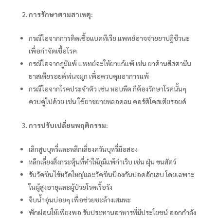
การรักษาตามสาเหตุ:
กรณีไอจากการติดเชื้อแบคทีเรีย แพทย์อาจจ่ายยาปฏิชีวนะ
เพื่อกำจัดเชื้อโรค
กรณีไอจากภูมิแพ้ แพทย์จะให้ยาแก้แพ้ เช่น ยาต้านฮีสตามีน
ยาสเตียรอยด์พ่นจมูก เพื่อควบคุมอาการแพ้
กรณีไอจากโรคประจำตัว เช่น หอบหืด ก็ต้องรักษาโรคนั้นๆ
ควบคู่ไปด้วย เช่น ใช้ยาขยายหลอดลม คอร์ติโคสเตียรอยด์
การปรับเปลี่ยนพฤติกรรม:
เลิกสูบบุหรี่และหลีกเลี่ยงควันบุหรี่มือสอง
หลีกเลี่ยงสิ่งกระตุ้นที่ทำให้ภูมิแพ้กำเริบ เช่น ฝุ่น ขนสัตว์
รับวัคซีนไข้หวัดใหญ่และวัคซีนป้องกันปอดอักเสบ โดยเฉพาะ
ในผู้สูงอายุและผู้ป่วยโรคเรื้อรัง
จิบน้ำอุ่นบ่อยๆ เพื่อช่วยชะล้างเสมหะ
พักผ่อนให้เพียงพอ รับประทานอาหารที่มีประโยชน์ ออกกำลัง