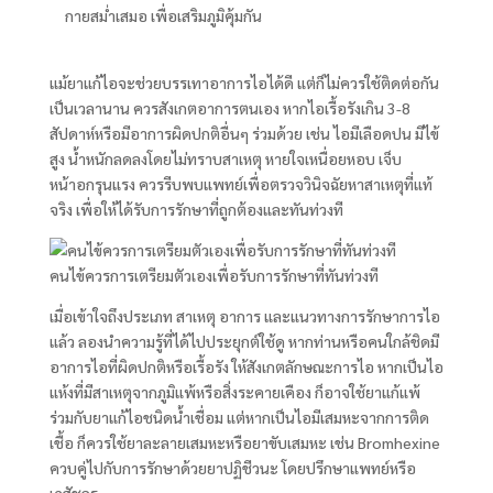
กายสม่ำเสมอ เพื่อเสริมภูมิคุ้มกัน
แม้ยาแก้ไอจะช่วยบรรเทาอาการไอได้ดี แต่ก็ไม่ควรใช้ติดต่อกัน
เป็นเวลานาน ควรสังเกตอาการตนเอง หากไอเรื้อรังเกิน 3-8
สัปดาห์หรือมีอาการผิดปกติอื่นๆ ร่วมด้วย เช่น ไอมีเลือดปน มีไข้
สูง น้ำหนักลดลงโดยไม่ทราบสาเหตุ หายใจเหนื่อยหอบ เจ็บ
หน้าอกรุนแรง ควรรีบพบแพทย์เพื่อตรวจวินิจฉัยหาสาเหตุที่แท้
จริง เพื่อให้ได้รับการรักษาที่ถูกต้องและทันท่วงที
คนไข้ควรการเตรียมตัวเองเพื่อรับการรักษาที่ทันท่วงที
เมื่อเข้าใจถึงประเภท สาเหตุ อาการ และแนวทางการรักษาการไอ
แล้ว ลองนำความรู้ที่ได้ไปประยุกต์ใช้ดู หากท่านหรือคนใกล้ชิดมี
อาการไอที่ผิดปกติหรือเรื้อรัง ให้สังเกตลักษณะการไอ หากเป็นไอ
แห้งที่มีสาเหตุจากภูมิแพ้หรือสิ่งระคายเคือง ก็อาจใช้ยาแก้แพ้
ร่วมกับยาแก้ไอชนิดน้ำเชื่อม แต่หากเป็นไอมีเสมหะจากการติด
เชื้อ ก็ควรใช้ยาละลายเสมหะหรือยาขับเสมหะ เช่น Bromhexine
ควบคู่ไปกับการรักษาด้วยยาปฏิชีวนะ โดยปรึกษาแพทย์หรือ