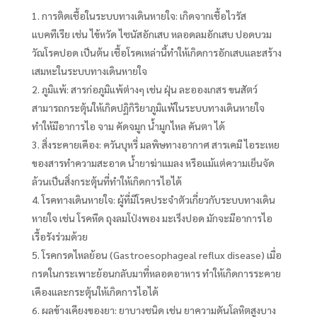
การติดเชื้อในระบบทางเดินหายใจ: เกิดจากเชื้อไวรัส
แบคทีเรีย เช่น ไข้หวัด ไซนัสอักเสบ หลอดลมอักเสบ ปอดบวม
วัณโรคปอด เป็นต้น เชื้อโรคเหล่านี้ทำให้เกิดการอักเสบและสร้าง
เสมหะในระบบทางเดินหายใจ
ภูมิแพ้: สารก่อภูมิแพ้ต่างๆ เช่น ฝุ่น ละอองเกสร ขนสัตว์
สามารถกระตุ้นให้เกิดปฏิกิริยาภูมิแพ้ในระบบทางเดินหายใจ
ทำให้มีอาการไอ จาม คัดจมูก น้ำมูกไหล คันตา ได้
สิ่งระคายเคือง: ควันบุหรี่ มลพิษทางอากาศ สารเคมี ไอระเหย
ของสารทำความสะอาด น้ำยาฆ่าแมลง หรือแม้แต่ความเย็นจัด
ล้วนเป็นสิ่งกระตุ้นที่ทำให้เกิดการไอได้
โรคทางเดินหายใจ: ผู้ที่มีโรคประจำตัวเกี่ยวกับระบบทางเดิน
หายใจ เช่น โรคหืด ถุงลมโป่งพอง มะเร็งปอด มักจะมีอาการไอ
เรื้อรังร่วมด้วย
โรคกรดไหลย้อน (Gastroesophageal reflux disease) เมื่อ
กรดในกระเพาะย้อนกลับมาที่หลอดอาหาร ทำให้เกิดการระคาย
เคืองและกระตุ้นให้เกิดการไอได้
ผลข้างเคียงของยา: ยาบางชนิด เช่น ยาความดันโลหิตสูงบาง