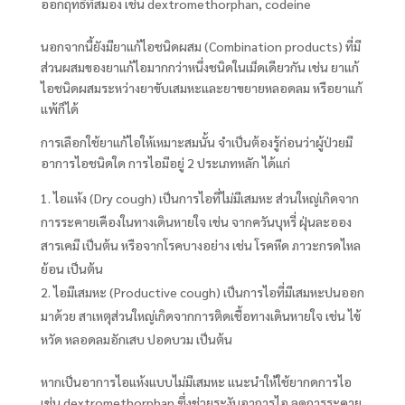
ออกฤทธิ์ที่สมอง เช่น dextromethorphan, codeine
นอกจากนี้ยังมียาแก้ไอชนิดผสม (Combination products) ที่มี
ส่วนผสมของยาแก้ไอมากกว่าหนึ่งชนิดในเม็ดเดียวกัน เช่น ยาแก้
ไอชนิดผสมระหว่างยาขับเสมหะและยาขยายหลอดลม หรือยาแก้
แพ้ก็ได้
การเลือกใช้ยาแก้ไอให้เหมาะสมนั้น จำเป็นต้องรู้ก่อนว่าผู้ป่วยมี
อาการไอชนิดใด การไอมีอยู่ 2 ประเภทหลัก ได้แก่
ไอแห้ง (Dry cough) เป็นการไอที่ไม่มีเสมหะ ส่วนใหญ่เกิดจาก
การระคายเคืองในทางเดินหายใจ เช่น จากควันบุหรี่ ฝุ่นละออง
สารเคมี เป็นต้น หรือจากโรคบางอย่าง เช่น โรคหืด ภาวะกรดไหล
ย้อน เป็นต้น
ไอมีเสมหะ (Productive cough) เป็นการไอที่มีเสมหะปนออก
มาด้วย สาเหตุส่วนใหญ่เกิดจากการติดเชื้อทางเดินหายใจ เช่น ไข้
หวัด หลอดลมอักเสบ ปอดบวม เป็นต้น
หากเป็นอาการไอแห้งแบบไม่มีเสมหะ แนะนำให้ใช้ยากดการไอ
เช่น dextromethorphan ซึ่งช่วยระงับอาการไอ ลดการระคาย