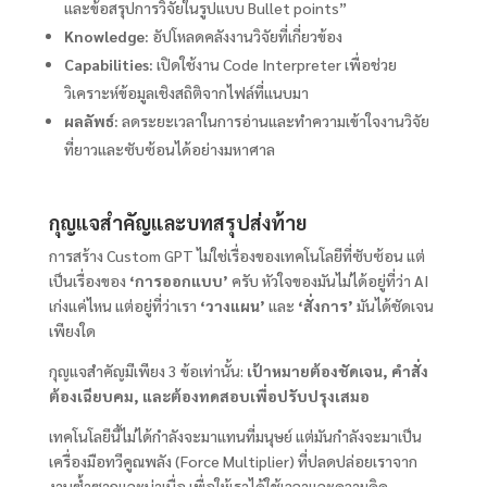
และข้อสรุปการวิจัยในรูปแบบ Bullet points”
Knowledge:
อัปโหลดคลังงานวิจัยที่เกี่ยวข้อง
Capabilities:
เปิดใช้งาน Code Interpreter เพื่อช่วย
วิเคราะห์ข้อมูลเชิงสถิติจากไฟล์ที่แนบมา
ผลลัพธ์:
ลดระยะเวลาในการอ่านและทำความเข้าใจงานวิจัย
ที่ยาวและซับซ้อนได้อย่างมหาศาล
กุญแจสำคัญและบทสรุปส่งท้าย
การสร้าง Custom GPT ไม่ใช่เรื่องของเทคโนโลยีที่ซับซ้อน แต่
เป็นเรื่องของ
‘การออกแบบ’
ครับ หัวใจของมันไม่ได้อยู่ที่ว่า AI
เก่งแค่ไหน แต่อยู่ที่ว่าเรา
‘วางแผน’
และ
‘สั่งการ’
มันได้ชัดเจน
เพียงใด
กุญแจสำคัญมีเพียง 3 ข้อเท่านั้น:
เป้าหมายต้องชัดเจน, คำสั่ง
ต้องเฉียบคม, และต้องทดสอบเพื่อปรับปรุงเสมอ
เทคโนโลยีนี้ไม่ได้กำลังจะมาแทนที่มนุษย์ แต่มันกำลังจะมาเป็น
เครื่องมือทวีคูณพลัง (Force Multiplier) ที่ปลดปล่อยเราจาก
งานซ้ำซากและน่าเบื่อ เพื่อให้เราได้ใช้เวลาและความคิด