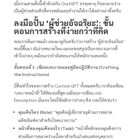
เมื่อรวมสามสิ่งนี้เข้าด้วยกัน ChatGPT ธรรมดาๆ ก็จะกลายร่าง
เป็นผู้ช่วยส่วนตัวที่ทรงพลังและทำงานให้เราได้อย่างน่าทึ่งครับ
ลงมือปั้น ‘ผู้ช่วยอัจฉริยะ’: ขั้น
ตอนการสร้างที่ง่ายกว่าที่คิด
พอเราเห็นภาพแล้ว ลองมาดูกันครับว่าการสร้าง ‘ผู้ช่วยอัจฉริยะ’
คนนี้ขึ้นมา มันง่ายขนาดไหน ผมจะขอสรุปเป็นกระบวนการที่
เข้าใจง่ายๆ เหมือนเรากำลังสอนงานให้พนักงานคนหนึ่ง
ขั้นตอนที่ 1: เขียนบทบาทและคู่มือปฏิบัติงาน (Crafting
the Instructions)
นี่คือหัวใจของการสร้าง Custom GPT ทั้งหมดครับ เราต้องเขียน
‘บทบาทหน้าที่’ ให้ชัดเจนที่สุด เหมือนการเขียน Job
Description นั่นเอง โดยใช้หลักการง่ายๆ คือ บอกให้ครบว่า:
คุณคือใคร (Role):
“คุณคือผู้เชี่ยวชาญด้านการตลาด
ผลิตภัณฑ์ยาสำหรับโรคเบาหวาน”
หน้าที่ของคุณคืออะไร (Task):
“หน้าที่หลักของคุณคือการ
ช่วยทีมการตลาดร่างเนื้อหาสำหรับนำเสนอต่อบุคลากร