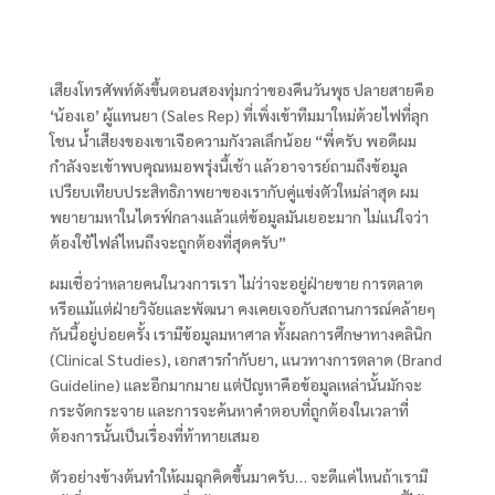
เสียงโทรศัพท์ดังขึ้นตอนสองทุ่มกว่าของคืนวันพุธ ปลายสายคือ
‘น้องเอ’ ผู้แทนยา (Sales Rep) ที่เพิ่งเข้าทีมมาใหม่ด้วยไฟที่ลุก
โชน น้ำเสียงของเขาเจือความกังวลเล็กน้อย “พี่ครับ พอดีผม
กำลังจะเข้าพบคุณหมอพรุ่งนี้เช้า แล้วอาจารย์ถามถึงข้อมูล
เปรียบเทียบประสิทธิภาพยาของเรากับคู่แข่งตัวใหม่ล่าสุด ผม
พยายามหาในไดรฟ์กลางแล้วแต่ข้อมูลมันเยอะมาก ไม่แน่ใจว่า
ต้องใช้ไฟล์ไหนถึงจะถูกต้องที่สุดครับ”
ผมเชื่อว่าหลายคนในวงการเรา ไม่ว่าจะอยู่ฝ่ายขาย การตลาด
หรือแม้แต่ฝ่ายวิจัยและพัฒนา คงเคยเจอกับสถานการณ์คล้ายๆ
กันนี้อยู่บ่อยครั้ง เรามีข้อมูลมหาศาล ทั้งผลการศึกษาทางคลินิก
(Clinical Studies), เอกสารกำกับยา, แนวทางการตลาด (Brand
Guideline) และอีกมากมาย แต่ปัญหาคือข้อมูลเหล่านั้นมักจะ
กระจัดกระจาย และการจะค้นหาคำตอบที่ถูกต้องในเวลาที่
ต้องการนั้นเป็นเรื่องที่ท้าทายเสมอ
ตัวอย่างข้างต้นทำให้ผมฉุกคิดขึ้นมาครับ… จะดีแค่ไหนถ้าเรามี