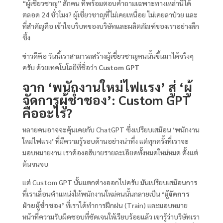
“ผู้เชี่ยวชาญ” สักคน ที่พร้อมตอบคำถามเฉพาะทางเหล่านี้ได้
ตลอด 24 ชั่วโมง? ผู้เชี่ยวชาญที่ไม่เคยเหนื่อย ไม่เคยลาป่วย และ
ที่สำคัญคือ เข้าใจบริบทของบริษัทและผลิตภัณฑ์ของเราอย่างลึก
ซึ้ง
ข่าวดีคือ วันนี้เราสามารถสร้างผู้เชี่ยวชาญคนนั้นขึ้นมาได้จริงๆ
ครับ ด้วยเทคโนโลยีที่ชื่อว่า
Custom GPT
จาก ‘พนักงานใหม่ไฟแรง’ สู่ ‘ผู้
จัดการผู้ช่ำชอง’: Custom GPT
คืออะไร?
หลายคนอาจจะคุ้นเคยกับ ChatGPT ซึ่งเปรียบเสมือน ‘พนักงาน
ใหม่ไฟแรง’ ที่มีความรู้รอบด้านอย่างน่าทึ่ง แต่ทุกครั้งที่เราจะ
มอบหมายงาน เราต้องอธิบายรายละเอียดทั้งหมดใหม่หมด ตั้งแต่
ต้นจนจบ
แต่ Custom GPT นั้นแตกต่างออกไปครับ มันเปรียบเสมือนการ
ที่เราเลื่อนตำแหน่งให้พนักงานใหม่คนนั้นกลายเป็น
‘ผู้จัดการ
ฝ่ายผู้ช่ำชอง’
ที่เราได้ทำการฝึกฝน (Train) และมอบหมาย
หน้าที่ความรับผิดชอบที่ชัดเจนให้เรียบร้อยแล้ว เขารู้ว่าบริษัทเรา