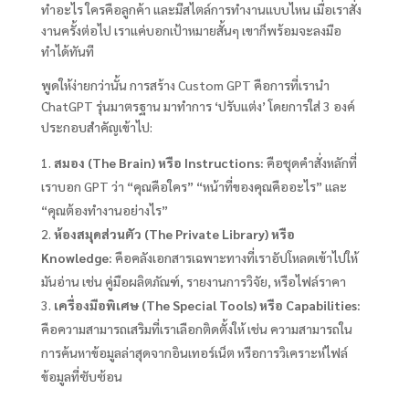
ทำอะไร ใครคือลูกค้า และมีสไตล์การทำงานแบบไหน เมื่อเราสั่ง
งานครั้งต่อไป เราแค่บอกเป้าหมายสั้นๆ เขาก็พร้อมจะลงมือ
ทำได้ทันที
พูดให้ง่ายกว่านั้น การสร้าง Custom GPT คือการที่เรานำ
ChatGPT รุ่นมาตรฐาน มาทำการ ‘ปรับแต่ง’ โดยการใส่ 3 องค์
ประกอบสำคัญเข้าไป:
สมอง (The Brain) หรือ Instructions:
คือชุดคำสั่งหลักที่
เราบอก GPT ว่า “คุณคือใคร” “หน้าที่ของคุณคืออะไร” และ
“คุณต้องทำงานอย่างไร”
ห้องสมุดส่วนตัว (The Private Library) หรือ
Knowledge:
คือคลังเอกสารเฉพาะทางที่เราอัปโหลดเข้าไปให้
มันอ่าน เช่น คู่มือผลิตภัณฑ์, รายงานการวิจัย, หรือไฟล์ราคา
เครื่องมือพิเศษ (The Special Tools) หรือ Capabilities:
คือความสามารถเสริมที่เราเลือกติดตั้งให้ เช่น ความสามารถใน
การค้นหาข้อมูลล่าสุดจากอินเทอร์เน็ต หรือการวิเคราะห์ไฟล์
ข้อมูลที่ซับซ้อน