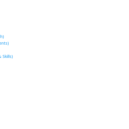
ch)
ents)
Skills)