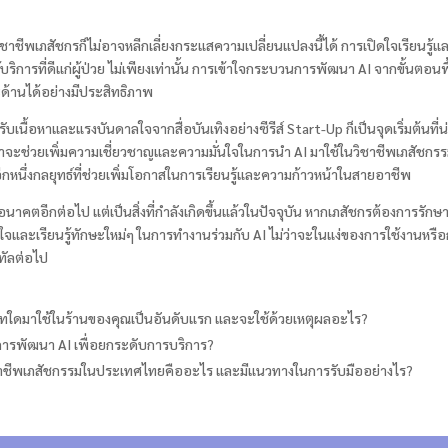
ิชาชีพเภสัชกรก็ไม่อาจหลีกเลี่ยงกระแสความเปลี่ยนแปลงนี้ได้ การเปิดใจเรียนรู
การที่ดีแก่ผู้ป่วย ไม่เพียงเท่านั้น การเข้าใจกระบวนการพัฒนา AI จากขั้นตอนพื
ะด้านได้อย่างมีประสิทธิภาพ
ปิดรับเนื้อหาและแรงบันดาลใจจากสื่อบันเทิงอย่างซีรีส์ Start-Up ก็เป็นจุดเริ่มต้นท
ช่วยเพิ่มความเชี่ยวชาญและความมั่นใจในการนำ AI มาใช้ในวิชาชีพเภสัชกรรมไ
นอีกหนึ่งกลยุทธ์ที่ช่วยเพิ่มโอกาสในการเรียนรู้และความก้าวหน้าในสายอาชีพ
องอนาคตอีกต่อไป แต่เป็นสิ่งที่กำลังเกิดขึ้นแล้วในปัจจุบัน หากเภสัชกรต้องการร
ิดใจและเรียนรู้ทักษะใหม่ๆ ในการทำงานร่วมกับ AI ไม่ว่าจะในแง่ของการใช้งานหร
ิทัลต่อไป
ภทใดมาใช้ในร้านของคุณเป็นอันดับแรก และจะใช้ด้วยเหตุผลอะไร?
นการพัฒนา AI เพื่อยกระดับการบริการ?
ชาชีพเภสัชกรรมในประเทศไทยคืออะไร และมีแนวทางในการรับมืออย่างไร?