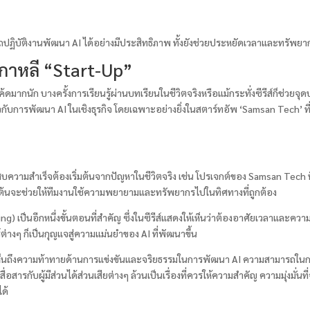
ปฏิบัติงานพัฒนา AI ได้อย่างมีประสิทธิภาพ ทั้งยังช่วยประหยัดเวลาและทรัพยากรใน
์เกาหลี “Start-Up”
ค้ดมากนัก บางครั้งการเรียนรู้ผ่านบทเรียนในชีวิตจริงหรือแม้กระทั่งซีรีส์ก็ช่วยจุ
่ยวกับการพัฒนา AI ในเชิงธุรกิจ โดยเฉพาะอย่างยิ่งในสตาร์ทอัพ ‘Samsan Tech’ 
ะสบความสำเร็จต้องเริ่มต้นจากปัญหาในชีวิตจริง เช่น โปรเจกต์ของ Samsan Tech ท
ิ่มต้นจะช่วยให้ทีมงานใช้ความพยายามและทรัพยากรไปในทิศทางที่ถูกต้อง
g) เป็นอีกหนึ่งขั้นตอนที่สำคัญ ซึ่งในซีรีส์แสดงให้เห็นว่าต้องอาศัยเวลาแล
งๆ ก็เป็นกุญแจสู่ความแม่นยำของ AI ที่พัฒนาขึ้น
เห็นถึงความท้าทายด้านการแข่งขันและจริยธรรมในการพัฒนา AI ความสามารถในก
รกับผู้มีส่วนได้ส่วนเสียต่างๆ ล้วนเป็นเรื่องที่ควรให้ความสำคัญ ความมุ่งมั่นที
ได้