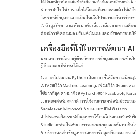
ให้ได้ผลที่ถูกต้องแม่นยำยิ่งขึ้น วนซ้ำขั้นตอนนี้จนกว่า
การนำไปใช้งาน
: เมื่อได้โมเดลที่เหมาะสมแล้ว ให้
วิเคราะห์ข้อมูลยาแบบเรียลไทม์ในโปรแกรมบริหารร้านข
บำรุงรักษาและพัฒนาต่อเนื่อง:
เนื่องจากความต้องก
ต้องมีการติดตามผล ปรับแต่งโมเดล และ อัพเดทระบบให้
เครื่องมือที่ใช้ในการพัฒนา AI
นอกจากการมีความรู้ด้านวิทยาการข้อมูลและการเขียนโปร
รู้จักและลองใช้งาน ได้แก่
ภาษาโปรแกรม: Python เป็นภาษาที่ได้รับความนิยมสูง
เฟรมเวิร์ก Machine Learning: เฟรมเวิร์ก (Framewor
ใช้มากที่สุด ตามมาด้วย PyTorch ของ Facebook, Ker
แพลตฟอร์มคลาวด์: การใช้งานแพลตฟอร์มประมวลผลแบบ
SageMaker, Microsoft Azure และ IBM Watson
โปรแกรมวิเคราะห์ข้อมูล: การใช้งานโปรแกรมสำหรับ
Studio จะช่วยให้เห็นภาพรวมของข้อมูลและค้นพบอินไซ
บริการจัดเก็บข้อมูล: การจัดการข้อมูลปริมาณมากจำ