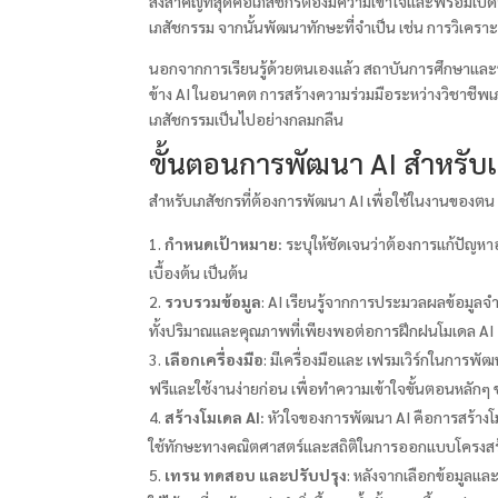
สิ่งสำคัญที่สุดคือเภสัชกรต้องมีความเข้าใจและพร้อมเปิ
เภสัชกรรม จากนั้นพัฒนาทักษะที่จำเป็น เช่น การวิเคราะห
นอกจากการเรียนรู้ด้วยตนเองแล้ว สถาบันการศึกษาและห
ข้าง AI ในอนาคต การสร้างความร่วมมือระหว่างวิชาชีพเภส
เภสัชกรรมเป็นไปอย่างกลมกลืน
ขั้นตอนการพัฒนา AI สำหรับ
สำหรับเภสัชกรที่ต้องการพัฒนา AI เพื่อใช้ในงานของตน ข
กำหนดเป้าหมาย:
ระบุให้ชัดเจนว่าต้องการแก้ปัญหา
เบื้องต้น เป็นต้น
รวบรวมข้อมูล
: AI เรียนรู้จากการประมวลผลข้อมูลจำน
ทั้งปริมาณและคุณภาพที่เพียงพอต่อการฝึกฝนโมเดล AI
เลือกเครื่องมือ
: มีเครื่องมือและ เฟรมเวิร์กในการพ
ฟรีและใช้งานง่ายก่อน เพื่อทำความเข้าใจขั้นตอนหลัก
สร้างโมเดล AI:
หัวใจของการพัฒนา AI คือการสร้างโมเ
ใช้ทักษะทางคณิตศาสตร์และสถิติในการออกแบบโครงสร
เทรน ทดสอบ และปรับปรุง
: หลังจากเลือกข้อมูลแล