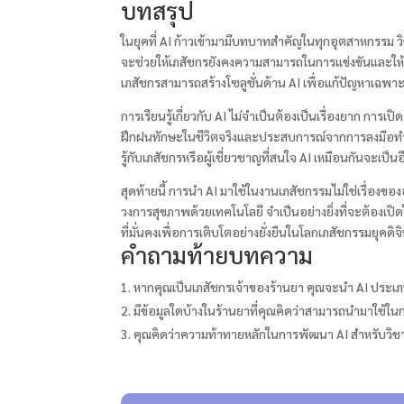
บทสรุป
ในยุคที่ AI ก้าวเข้ามามีบทบาทสำคัญในทุกอุตสาหกรรม ว
จะช่วยให้เภสัชกรยังคงความสามารถในการแข่งขันและให้บริ
เภสัชกรสามารถสร้างโซลูชั่นด้าน AI เพื่อแก้ปัญหาเฉพา
การเรียนรู้เกี่ยวกับ AI ไม่จำเป็นต้องเป็นเรื่องยาก การเ
ฝึกฝนทักษะในชีวิตจริงและประสบการณ์จากการลงมือทำจะ
รู้กับเภสัชกรหรือผู้เชี่ยวชาญที่สนใจ AI เหมือนกันจะเป็
สุดท้ายนี้ การนำ AI มาใช้ในงานเภสัชกรรมไม่ใช่เรื่องข
วงการสุขภาพด้วยเทคโนโลยี จำเป็นอย่างยิ่งที่จะต้องเป
ที่มั่นคงเพื่อการเติบโตอย่างยั่งยืนในโลกเภสัชกรรมยุคดิจ
คำถามท้ายบทความ
หากคุณเป็นเภสัชกรเจ้าของร้านยา คุณจะนำ AI ประเ
มีข้อมูลใดบ้างในร้านยาที่คุณคิดว่าสามารถนำมาใช้ใ
คุณคิดว่าความท้าทายหลักในการพัฒนา AI สำหรับวิ