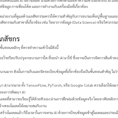
ดรับเทคโนโลยี AI อย่างเต็มที่ ริเริ่มด้วยการศึกษาและทำความเข้าใจเกี่ยวกับ AI
์ข้อมูล การเขียนโค้ด และการทำงานกับเครื่องมือที่เกี่ยวข้อง
น่วยงานที่ดูแลด้านเภสัชกรรมควรให้ความสำคัญกับการอบรมเพื่อปูพื้นฐานและสร
ัชกรรมกับสาขาที่เกี่ยวข้อง เช่น วิทยาการข้อมูล (Data Science) หรือวิศวกรรม
เภสัชกร
ั้นตอนหลักๆ ที่ควรทำความเข้าใจมีดังนี้
อะไรหรือปรับปรุงกระบวนการใด ที่จะนำ AI มาใช้ ซึ่งอาจเป็นการจัดการสินค้าคง
วนมาก ดังนั้นการเก็บและจัดระเบียบข้อมูลที่เกี่ยวข้องจึงเป็นขั้นตอนสำคัญ ไม่ว่
ัฒนา AI มากมาย ทั้ง TensorFlow, PyTorch, หรือ Google Colab ควรเลือกให้เหมาะ
ๆ ของการพัฒนา AI
ดลที่สามารถเรียนรู้ได้ด้วยตัวเอง ผ่านการฝึกฝนด้วยข้อมูลจริง โดยอาศัยหลักก
้างของโมเดลให้เหมาะสมกับงาน
ะสร้างโมเดลแล้ว ก็ถึงเวลาในการเทรน AI ด้วยการป้อนข้อมูลเข้าสู่โมเดลและประเม